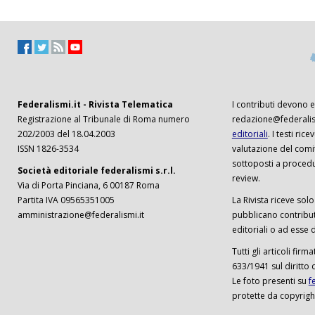
Federalismi.it - Rivista Telematica
I contributi devono es
Registrazione al Tribunale di Roma numero
redazione@federalism
202/2003 del 18.04.2003
editoriali
. I testi ri
ISSN 1826-3534
valutazione del comi
sottoposti a procedu
Società editoriale federalismi s.r.l.
review.
Via di Porta Pinciana, 6 00187 Roma
Partita IVA 09565351005
La Rivista riceve solo 
amministrazione@federalismi.it
pubblicano contributi
editoriali o ad esse d
Tutti gli articoli firm
633/1941 sul diritto 
Le foto presenti su
f
protette da copyrigh