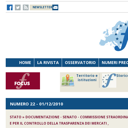
NEWSLETTER
HOME
LA RIVISTA
OSSERVATORIO
NUMERI PRE
avoro
Osservatorio
Territorio e
Storic
ersona
di Diritto
istituzioni
cnologia
sanitario
NUMERO 22
- 01/12/2010
STATO » DOCUMENTAZIONE - SENATO - COMMISSIONE STRAORDINAR
E PER IL CONTROLLO DELLA TRASPARENZA DEI MERCATI ,