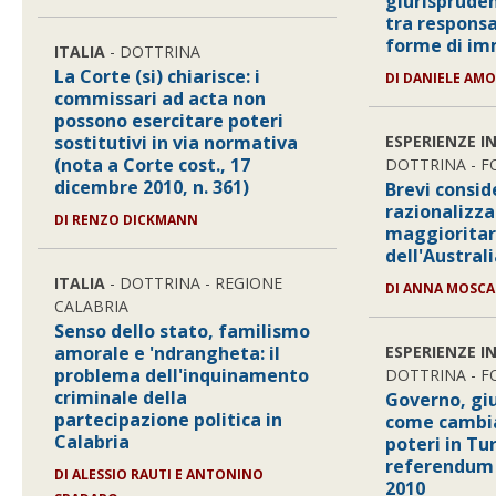
giurisprude
tra responsa
forme di im
ITALIA
- DOTTRINA
La Corte (si) chiarisce: i
DI DANIELE AM
commissari ad acta non
possono esercitare poteri
sostitutivi in via normativa
ESPERIENZE I
(nota a Corte cost., 17
DOTTRINA - 
dicembre 2010, n. 361)
Brevi consid
razionalizza
DI RENZO DICKMANN
maggioritari
dell'Austral
ITALIA
- DOTTRINA - REGIONE
DI ANNA MOSCA
CALABRIA
Senso dello stato, familismo
amorale e 'ndrangheta: il
ESPERIENZE I
problema dell'inquinamento
DOTTRINA - 
criminale della
Governo, giud
partecipazione politica in
come cambia 
Calabria
poteri in Tur
referendum 
DI ALESSIO RAUTI E ANTONINO
2010