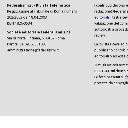
Federalismi.it - Rivista Telematica
I contributi devono es
Registrazione al Tribunale di Roma numero
redazione@federalism
202/2003 del 18.04.2003
editoriali
. I testi ri
ISSN 1826-3534
valutazione del comi
sottoposti a procedu
Società editoriale federalismi s.r.l.
review.
Via di Porta Pinciana, 6 00187 Roma
Partita IVA 09565351005
La Rivista riceve solo 
amministrazione@federalismi.it
pubblicano contributi
editoriali o ad esse d
Tutti gli articoli firm
633/1941 sul diritto 
Le foto presenti su
f
protette da copyrigh