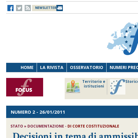
NEWSLETTER
HOME
LA RIVISTA
OSSERVATORIO
NUMERI PRE
avoro
Osservatorio
Territorio e
Storic
ersona
di Diritto
istituzioni
cnologia
sanitario
NUMERO 2
- 26/01/2011
STATO » DOCUMENTAZIONE -
DI CORTE COSTITUZIONALE
Decisioni in tema di ammissibi