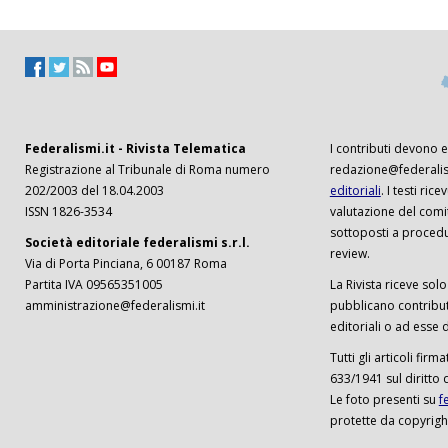
Federalismi.it - Rivista Telematica
I contributi devono es
Registrazione al Tribunale di Roma numero
redazione@federalism
202/2003 del 18.04.2003
editoriali
. I testi ri
ISSN 1826-3534
valutazione del comi
sottoposti a procedu
Società editoriale federalismi s.r.l.
review.
Via di Porta Pinciana, 6 00187 Roma
Partita IVA 09565351005
La Rivista riceve solo 
amministrazione@federalismi.it
pubblicano contributi
editoriali o ad esse d
Tutti gli articoli firm
633/1941 sul diritto 
Le foto presenti su
f
protette da copyrigh