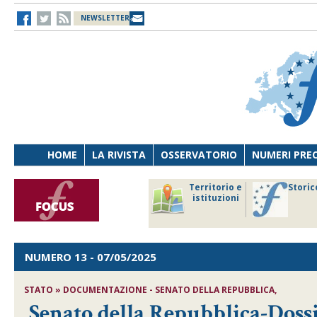
NEWSLETTER
HOME
LA RIVISTA
OSSERVATORIO
NUMERI PRE
avoro
Osservatorio
Territorio e
Storic
ersona
di Diritto
istituzioni
cnologia
sanitario
NUMERO 13
- 07/05/2025
STATO » DOCUMENTAZIONE - SENATO DELLA REPUBBLICA,
Senato della Repubblica-Dossie