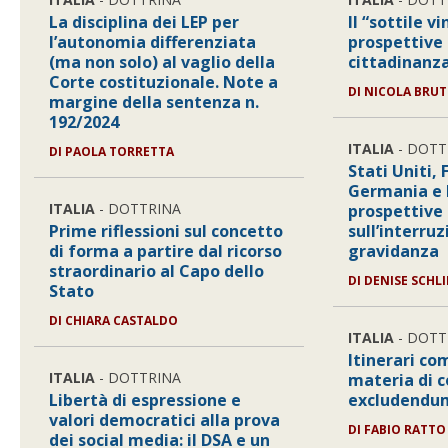
La disciplina dei LEP per
Il “sottile v
l’autonomia differenziata
prospettive 
(ma non solo) al vaglio della
cittadinanza
Corte costituzionale. Note a
DI
NICOLA BRUT
margine della sentenza n.
192/2024
ITALIA
- DOTT
DI
PAOLA TORRETTA
Stati Uniti,
Germania e I
ITALIA
- DOTTRINA
prospettive
Prime riflessioni sul concetto
sull’interru
di forma a partire dal ricorso
gravidanza
straordinario al Capo dello
DI
DENISE SCHL
Stato
DI
CHIARA CASTALDO
ITALIA
- DOTT
Itinerari co
ITALIA
- DOTTRINA
materia di 
Libertà di espressione e
excludendum
valori democratici alla prova
DI
FABIO RATTO
dei social media: il DSA e un