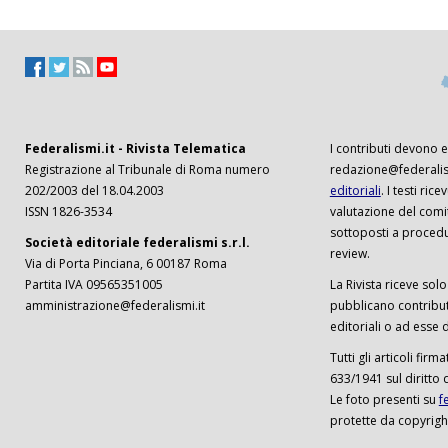
Federalismi.it - Rivista Telematica
I contributi devono es
Registrazione al Tribunale di Roma numero
redazione@federalism
202/2003 del 18.04.2003
editoriali
. I testi ri
ISSN 1826-3534
valutazione del comi
sottoposti a procedu
Società editoriale federalismi s.r.l.
review.
Via di Porta Pinciana, 6 00187 Roma
Partita IVA 09565351005
La Rivista riceve solo 
amministrazione@federalismi.it
pubblicano contributi
editoriali o ad esse d
Tutti gli articoli firm
633/1941 sul diritto 
Le foto presenti su
f
protette da copyrigh