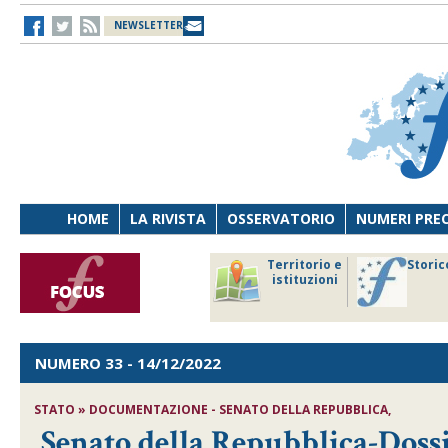
NEWSLETTER
HOME
LA RIVISTA
OSSERVATORIO
NUMERI PRE
avoro
Osservatorio
Territorio e
Storic
ersona
di Diritto
istituzioni
cnologia
sanitario
NUMERO 33
- 14/12/2022
STATO » DOCUMENTAZIONE - SENATO DELLA REPUBBLICA,
Senato della Repubblica-Dossi