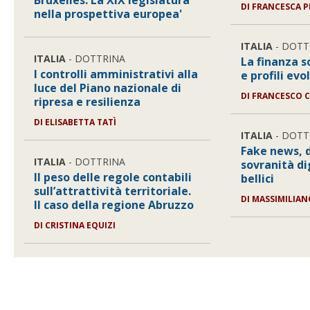
Bruxelles. La XIX legislatura
DI
FRANCESCA P
nella prospettiva europea'
ITALIA
- DOTT
ITALIA
- DOTTRINA
La finanza so
I controlli amministrativi alla
e profili evo
luce del Piano nazionale di
DI
FRANCESCO 
ripresa e resilienza
DI
ELISABETTA TATÌ
ITALIA
- DOTT
Fake news, 
ITALIA
- DOTTRINA
sovranità di
Il peso delle regole contabili
bellici
sull’attrattività territoriale.
DI
MASSIMILIA
Il caso della regione Abruzzo
DI
CRISTINA EQUIZI