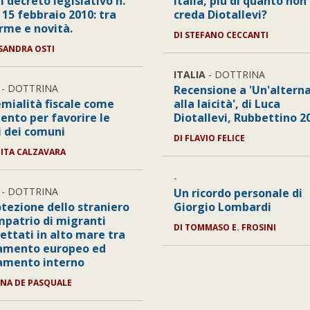
l decreto legislativo n.
Italia, più di quanto non
 15 febbraio 2010: tra
creda Diotallevi?
rme e novità.
DI STEFANO CECCANTI
SSANDRA OSTI
ITALIA
- DOTTRINA
- DOTTRINA
Recensione a 'Un'altern
emialità fiscale come
alla laicità', di Luca
ento per favorire le
Diotallevi, Rubbettino 2
i dei comuni
DI FLAVIO FELICE
CITA CALZAVARA
-
- DOTTRINA
Un ricordo personale di
otezione dello straniero
Giorgio Lombardi
impatrio di migranti
DI TOMMASO E. FROSINI
ettati in alto mare tra
amento europeo ed
amento interno
IANA DE PASQUALE