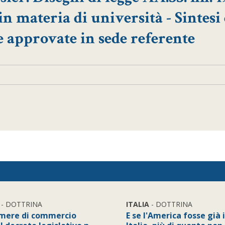
, in materia di università - Sintesi
 approvate in sede referente
- DOTTRINA
ITALIA
- DOTTRINA
mere di commercio
E se l'America fosse già 