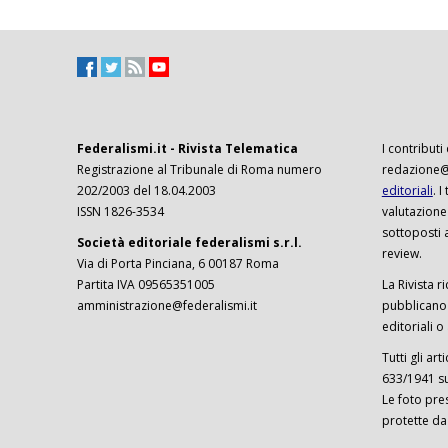
Federalismi.it - Rivista Telematica
I contributi
Registrazione al Tribunale di Roma numero
redazione@f
202/2003 del 18.04.2003
editoriali
. 
ISSN 1826-3534
valutazione
sottoposti 
Società editoriale federalismi s.r.l.
review.
Via di Porta Pinciana, 6 00187 Roma
Partita IVA 09565351005
La Rivista ri
amministrazione@federalismi.it
pubblicano c
editoriali o
Tutti gli ar
633/1941 sul
Le foto pre
protette da