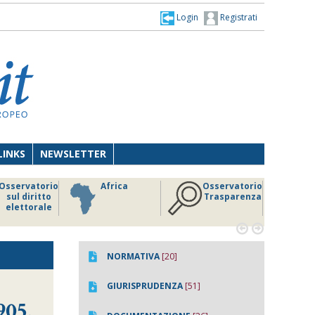
Login
Registrati
LINKS
NEWSLETTER
Osservatorio
Africa
Osservatorio
sul diritto
Trasparenza
elettorale


NORMATIVA
[20]
GIURISPRUDENZA
[51]
905,