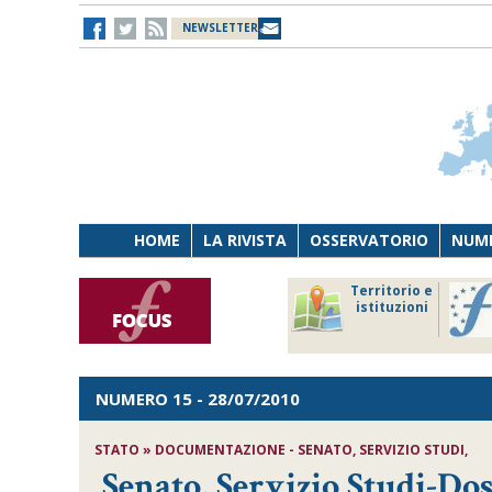
NEWSLETTER
HOME
LA RIVISTA
OSSERVATORIO
NUME
Lavoro
Osservatorio
Territorio e
Persona
di Diritto
istituzioni
Tecnologia
sanitario
NUMERO 15
- 28/07/2010
STATO » DOCUMENTAZIONE - SENATO, SERVIZIO STUDI,
Senato, Servizio Studi-Doss