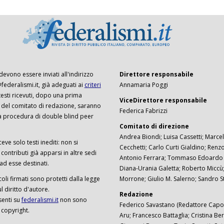
 devono essere inviati all'indirizzo
Direttore responsabile
ederalismi.it, già adeguati ai
criteri
Annamaria Poggi
I testi ricevuti, dopo una prima
ViceDirettore responsabile
 del comitato di redazione, saranno
Federica Fabrizzi
a procedura di double blind peer
Comitato di direzione
Andrea Biondi; Luisa Cassetti; Marcel
ceve solo testi inediti: non si
Cecchetti; Carlo Curti Gialdino; Ren
ontributi già apparsi in altre sedi
Antonio Ferrara; Tommaso Edoardo F
 ad esse destinati.
Diana-Urania Galetta; Roberto Miccù
ticoli firmati sono protetti dalla legge
Morrone; Giulio M. Salerno; Sandro S
 diritto d'autore.
Redazione
senti su
federalismi.it
non sono
Federico Savastano (Redattore Capo)
 copyright.
Aru; Francesco Battaglia; Cristina Ber