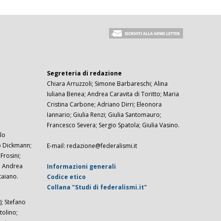
Segreteria di redazione
Chiara Arruzzoli; Simone Barbareschi; Alina
Iuliana Benea; Andrea Caravita di Toritto; Maria
Cristina Carbone; Adriano Dirri; Eleonora
Iannario; Giulia Renzi; Giulia Santomauro;
Francesco Severa; Sergio Spatola; Giulia Vasino.
lo
zo Dickmann;
E-mail: redazione@federalismi.it
rosini;
; Andrea
Informazioni generali
taiano.
Codice etico
Collana "Studi di federalismi.it"
; Stefano
tolino;