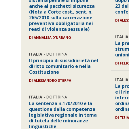
sistema penale si impone
dopo i
anche ai pacchetti sicurezza
23 del
(Nota a Corte cost., sent. n.
confe
265/2010 sulla carcerazione
DI ALE
preventiva obbligatoria nei
reati di violenza sessuale)
ITALIA
DI ANNALISA D'URBANO
La pr
strum
ITALIA
- DOTTRINA
union
Il principio di sussidiarietà nel
DI FELI
diritto comunitario e nella
Costituzione
ITALIA
DI ALESSANDRO STERPA
La pr
e il r
ITALIA
- DOTTRINA
interc
La sentenza n.170/2010 e la
ordin
questione della competenza
ordin
legislativa regionale in tema
DI TIZ
di tutela delle minoranze
linguistiche