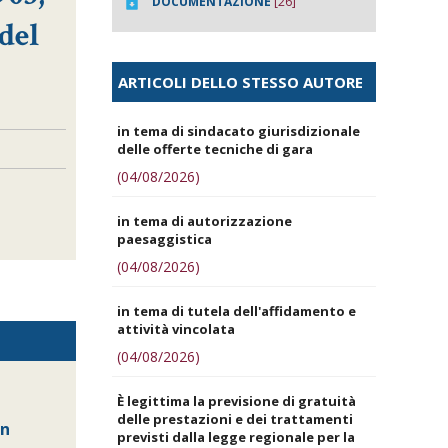
DOCUMENTAZIONE
[26]
 del
ARTICOLI DELLO STESSO AUTORE
in tema di sindacato giurisdizionale
delle offerte tecniche di gara
(04/08/2026)
in tema di autorizzazione
paesaggistica
(04/08/2026)
in tema di tutela dell'affidamento e
attività vincolata
(04/08/2026)
È legittima la previsione di gratuità
delle prestazioni e dei trattamenti
in
previsti dalla legge regionale per la