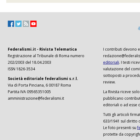
Federalismi.it - Rivista Telematica
I contributi devono es
Registrazione al Tribunale di Roma numero
redazione@federalism
202/2003 del 18.04.2003
editoriali
. I testi ri
ISSN 1826-3534
valutazione del comi
sottoposti a procedu
Società editoriale federalismi s.r.l.
review.
Via di Porta Pinciana, 6 00187 Roma
Partita IVA 09565351005
La Rivista riceve solo 
amministrazione@federalismi.it
pubblicano contributi
editoriali o ad esse d
Tutti gli articoli firm
633/1941 sul diritto 
Le foto presenti su
f
protette da copyrigh