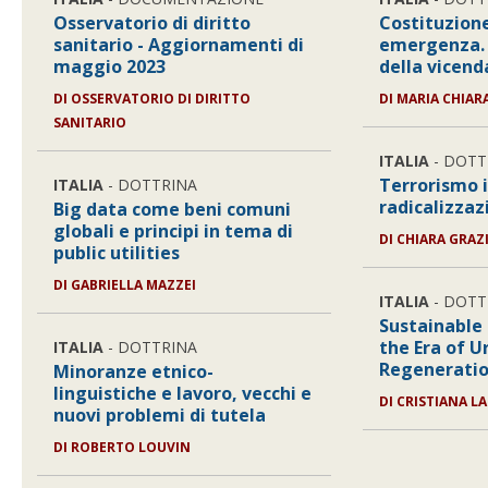
Osservatorio di diritto
Costituzione
sanitario - Aggiornamenti di
emergenza. 
maggio 2023
della vicen
DI
OSSERVATORIO DI DIRITTO
DI
MARIA CHIAR
SANITARIO
ITALIA
- DOTT
Terrorismo 
ITALIA
- DOTTRINA
radicalizzaz
Big data come beni comuni
globali e principi in tema di
DI
CHIARA GRAZ
public utilities
DI
GABRIELLA MAZZEI
ITALIA
- DOTT
Sustainable 
the Era of U
ITALIA
- DOTTRINA
Regeneration
Minoranze etnico-
linguistiche e lavoro, vecchi e
DI
CRISTIANA LA
nuovi problemi di tutela
DI
ROBERTO LOUVIN