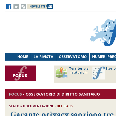
NEWSLETTER
HOME
LA RIVISTA
OSSERVATORIO
NUMERI PRE
avoro
Osservatorio
Territorio e
Storic
ersona
di Diritto
istituzioni
cnologia
sanitario
FOCUS
-
OSSERVATORIO DI DIRITTO SANITARIO
STATO » DOCUMENTAZIONE -
DI
F. LAUS
Garante privacy sanziona tre 