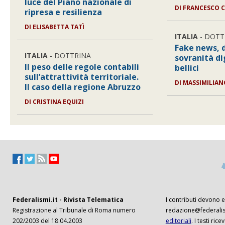
luce del Piano nazionale di
DI
FRANCESCO 
ripresa e resilienza
DI
ELISABETTA TATÌ
ITALIA
- DOTT
Fake news, 
ITALIA
- DOTTRINA
sovranità di
Il peso delle regole contabili
bellici
sull’attrattività territoriale.
DI
MASSIMILIA
Il caso della regione Abruzzo
DI
CRISTINA EQUIZI
Federalismi.it - Rivista Telematica
I contributi devono es
Registrazione al Tribunale di Roma numero
redazione@federalism
202/2003 del 18.04.2003
editoriali
. I testi ri