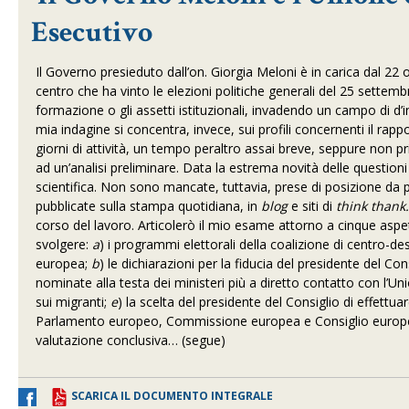
Esecutivo
Il Governo presieduto dall’on. Giorgia Meloni è in carica dal 22
centro che ha vinto le elezioni politiche generali del 25 settem
formazione o gli assetti istituzionali, invadendo un campo di d’in
mia indagine si concentra, invece, sui profili concernenti il r
giorni di attività, un tempo peraltro assai breve, seppure non pr
ad un’analisi preliminare. Data la estrema novità delle question
scientifica. Non sono mancate, tuttavia, prese di posizione da p
pubblicate sulla stampa quotidiana, in
blog
e siti di
think thank
corso del lavoro. Articolerò il mio esame attorno a cinque aspett
svolgere:
a
) i programmi elettorali della coalizione di centro-d
europea;
b
) le dichiarazioni per la fiducia del presidente del C
nominate alla testa dei ministeri più a diretto contatto con l’U
sui migranti;
e
) la scelta del presidente del Consiglio di effettuar
Parlamento europeo, Commissione europea e Consiglio europeo. 
valutazione conclusiva… (segue)
SCARICA IL DOCUMENTO INTEGRALE