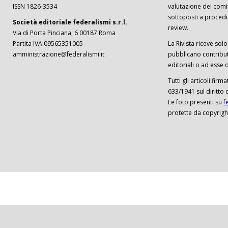
ISSN 1826-3534
valutazione del comi
sottoposti a procedu
Società editoriale federalismi s.r.l.
review.
Via di Porta Pinciana, 6 00187 Roma
Partita IVA 09565351005
La Rivista riceve solo 
amministrazione@federalismi.it
pubblicano contributi
editoriali o ad esse d
Tutti gli articoli firm
633/1941 sul diritto 
Le foto presenti su
f
protette da copyrigh