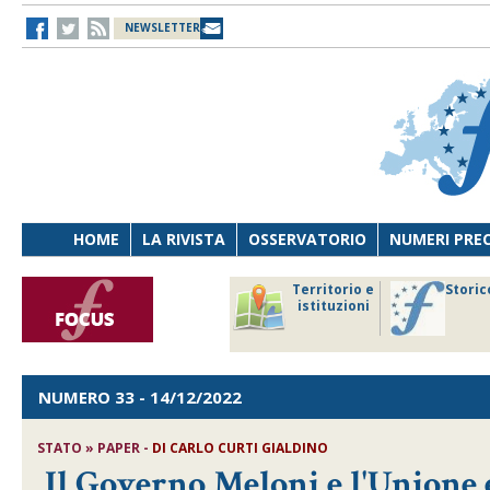
NEWSLETTER
HOME
LA RIVISTA
OSSERVATORIO
NUMERI PRE
avoro
Osservatorio
Territorio e
Storic
ersona
di Diritto
istituzioni
cnologia
sanitario
NUMERO 33
- 14/12/2022
STATO » PAPER -
DI
CARLO CURTI GIALDINO
Il Governo Meloni e l'Unione 