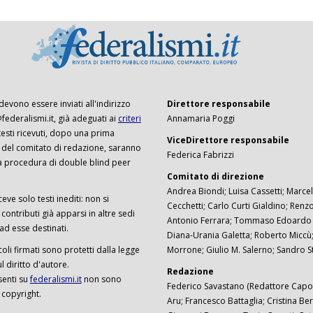
 devono essere inviati all'indirizzo
Direttore responsabile
ederalismi.it, già adeguati ai
criteri
Annamaria Poggi
I testi ricevuti, dopo una prima
ViceDirettore responsabile
 del comitato di redazione, saranno
Federica Fabrizzi
a procedura di double blind peer
Comitato di direzione
Andrea Biondi; Luisa Cassetti; Marcel
ceve solo testi inediti: non si
Cecchetti; Carlo Curti Gialdino; Ren
ontributi già apparsi in altre sedi
Antonio Ferrara; Tommaso Edoardo F
 ad esse destinati.
Diana-Urania Galetta; Roberto Miccù
ticoli firmati sono protetti dalla legge
Morrone; Giulio M. Salerno; Sandro S
 diritto d'autore.
Redazione
senti su
federalismi.it
non sono
Federico Savastano (Redattore Capo)
 copyright.
Aru; Francesco Battaglia; Cristina Ber