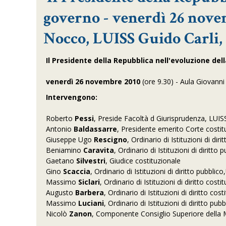
governo - venerdì 26 novem
Nocco, LUISS Guido Carli,
Il Presidente della Repubblica nell'evoluzione de
venerdì 26 novembre 2010
(ore 9.30) - Aula Giovann
Intervengono:
Roberto
Pessi
, Preside Facoltà d Giurisprudenza, LUIS
Antonio
Baldassarre
, Presidente emerito Corte costitu
Giuseppe Ugo
Rescigno
, Ordinario di Istituzioni di di
Beniamino
Caravita
, Ordinario di Istituzioni di diritt
Gaetano
Silvestri
, Giudice costituzionale
Gino
Scaccia
, Ordinario di Istituzioni di diritto pubbli
Massimo
Siclari
, Ordinario di Istituzioni di diritto cos
Augusto
Barbera
, Ordinario di Istituzioni di diritto co
Massimo
Luciani
, Ordinario di Istituzioni di diritto p
Nicolò
Zanon
, Componente Consiglio Superiore della 