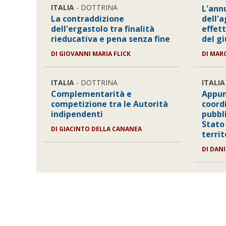
ITALIA
- DOTTRINA
L'ann
La contraddizione
dell'a
dell'ergastolo tra finalità
effett
rieducativa e pena senza fine
del g
DI GIOVANNI MARIA FLICK
DI MAR
ITALIA
- DOTTRINA
ITALIA
Complementarità e
Appun
competizione tra le Autorità
coord
indipendenti
pubbl
Stato
DI GIACINTO DELLA CANANEA
territ
DI DAN