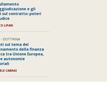
ullamento
ggiudicazione e gli
i sul contratto: poteri
iudice
CO LIPARI
- DOTTRINA
ti sul tema del
inamento della finanza
ica tra Unione Europea,
 e autonomie
oriali
IELE CABRAS