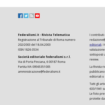
Federalismi.it - Rivista Telematica
I contributi
Registrazione al Tribunale di Roma numero
redazione@f
202/2003 del 18.04.2003
editoriali
. 
ISSN 1826-3534
valutazione
sottoposti 
Società editoriale federalismi s.r.l.
review.
Via di Porta Pinciana, 6 00187 Roma
Partita IVA 09565351005
La Rivista ri
amministrazione@federalismi.it
pubblicano c
editoriali o
Tutti gli ar
633/1941 sul
Le foto pre
protette da