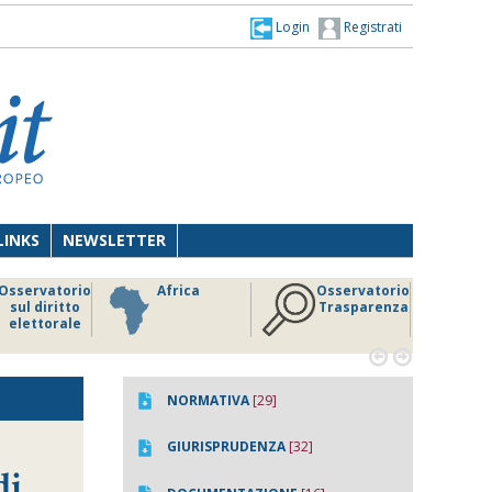
Login
Registrati
LINKS
NEWSLETTER
Osservatorio
Africa
Osservatorio
sul diritto
Trasparenza
elettorale


NORMATIVA
[29]
GIURISPRUDENZA
[32]
di