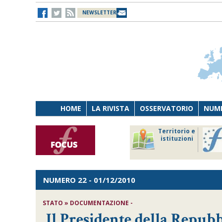
NEWSLETTER
HOME
LA RIVISTA
OSSERVATORIO
NUME
Lavoro
Osservatorio
Territorio e
Persona
di Diritto
istituzioni
Tecnologia
sanitario
NUMERO 22
- 01/12/2010
STATO » DOCUMENTAZIONE -
Il Presidente della Repubb