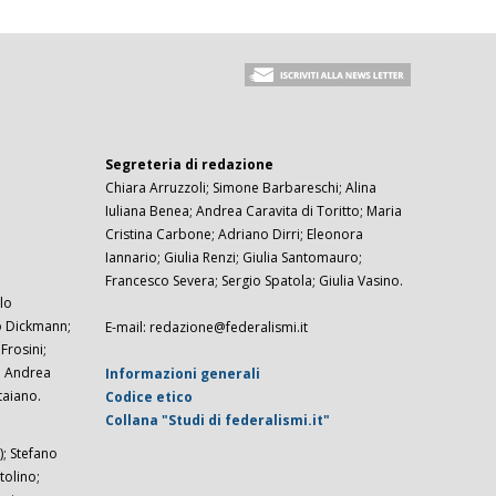
Segreteria di redazione
Chiara Arruzzoli; Simone Barbareschi; Alina
Iuliana Benea; Andrea Caravita di Toritto; Maria
Cristina Carbone; Adriano Dirri; Eleonora
Iannario; Giulia Renzi; Giulia Santomauro;
Francesco Severa; Sergio Spatola; Giulia Vasino.
lo
zo Dickmann;
E-mail: redazione@federalismi.it
rosini;
; Andrea
Informazioni generali
taiano.
Codice etico
Collana "Studi di federalismi.it"
; Stefano
tolino;