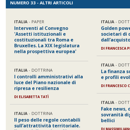
NUMERO 33 - ALTRI ARTICOLI
ITALIA
- PAPER
ITALIA
- DOTT
Interventi al Convegno
Golden powe
'Assetti istituzionali e
societari di 
costituzionali tra Roma e
dall’acquist
Bruxelles. La XIX legislatura
DI
FRANCESCA P
nella prospettiva europea'
ITALIA
- DOTT
ITALIA
- DOTTRINA
La finanza so
I controlli amministrativi alla
e profili evo
luce del Piano nazionale di
DI
FRANCESCO 
ripresa e resilienza
DI
ELISABETTA TATÌ
ITALIA
- DOTT
Fake news, 
ITALIA
- DOTTRINA
sovranità di
Il peso delle regole contabili
bellici
sull’attrattività territoriale.
DI
MASSIMILIA