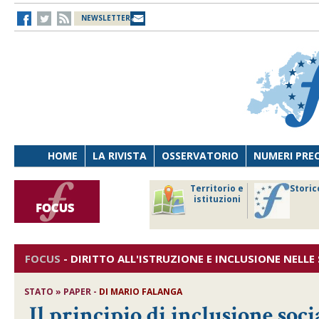
NEWSLETTER
HOME
LA RIVISTA
OSSERVATORIO
NUMERI PRE
avoro
Osservatorio
Territorio e
Storic
ersona
di Diritto
istituzioni
cnologia
sanitario
FOCUS
-
DIRITTO ALL'ISTRUZIONE E INCLUSIONE NELL
STATO » PAPER -
DI
MARIO FALANGA
Il principio di inclusione soc