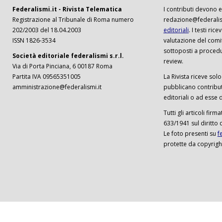
Federalismi.it - Rivista Telematica
I contributi devono es
Registrazione al Tribunale di Roma numero
redazione@federalism
202/2003 del 18.04.2003
editoriali
. I testi ri
ISSN 1826-3534
valutazione del comi
sottoposti a procedu
Società editoriale federalismi s.r.l.
review.
Via di Porta Pinciana, 6 00187 Roma
Partita IVA 09565351005
La Rivista riceve solo 
amministrazione@federalismi.it
pubblicano contributi
editoriali o ad esse d
Tutti gli articoli firm
633/1941 sul diritto 
Le foto presenti su
f
protette da copyrigh