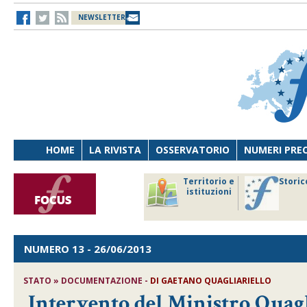
NEWSLETTER
HOME
LA RIVISTA
OSSERVATORIO
NUMERI PRE
avoro
Osservatorio
Territorio e
Storic
ersona
di Diritto
istituzioni
cnologia
sanitario
NUMERO 13
- 26/06/2013
STATO » DOCUMENTAZIONE -
DI GAETANO QUAGLIARIELLO
Intervento del Ministro Quagl