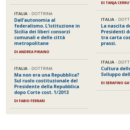
DI TANJA CERRU
ITALIA
- DOTTRINA
ITALIA
- DOTT
Dall’autonomia al
federalismo. L’istituzione in
La nascita de
Sicilia dei liberi consorzi
Presidenti d
comunali e delle città
tra carta co
metropolitane
prassi.
DI ANDREA PIRAINO
ITALIA
- DOTT
Cultura dell
ITALIA
- DOTTRINA
Sviluppo del
Ma non era una Repubblica?
Sul ruolo costituzionale del
DI SERAFINO GA
Presidente della Repubblica
dopo Corte cost. 1/2013
DI FABIO FERRARI