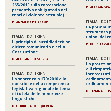
(Nota a Corte cost., sent. n.
conferme e 
265/2010 sulla carcerazione
DI ALESSANDRA 
preventiva obbligatoria nei
reati di violenza sessuale)
ITALIA
- DOTT
DI ANNALISA D'URBANO
La premialit
strumento pe
ITALIA
- DOTTRINA
unioni dei 
Il principio di sussidiarietà nel
DI FELICITA CA
diritto comunitario e nella
Costituzione
ITALIA
- DOTT
DI ALESSANDRO STERPA
La protezion
e il rimpatr
ITALIA
- DOTTRINA
intercettati
La sentenza n.170/2010 e la
ordinament
questione della competenza
ordinamento
legislativa regionale in tema
DI TIZIANA DE 
di tutela delle minoranze
linguistiche
DI ULRIKE HAIDER QUERCIA