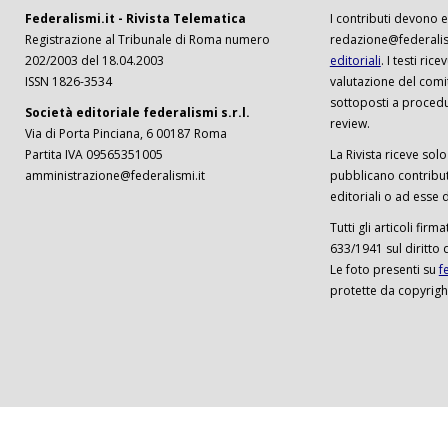
Federalismi.it - Rivista Telematica
I contributi devono es
Registrazione al Tribunale di Roma numero
redazione@federalism
202/2003 del 18.04.2003
editoriali
. I testi ri
ISSN 1826-3534
valutazione del comi
sottoposti a procedu
Società editoriale federalismi s.r.l.
review.
Via di Porta Pinciana, 6 00187 Roma
Partita IVA 09565351005
La Rivista riceve solo 
amministrazione@federalismi.it
pubblicano contributi
editoriali o ad esse d
Tutti gli articoli firm
633/1941 sul diritto 
Le foto presenti su
f
protette da copyrigh