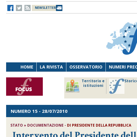
NEWSLETTER
HOME
LA RIVISTA
OSSERVATORIO
NUMERI PRE
avoro
Osservatorio
Territorio e
Storic
ersona
di Diritto
istituzioni
cnologia
sanitario
NUMERO 15
- 28/07/2010
STATO » DOCUMENTAZIONE -
DI PRESIDENTE DELLA REPUBBLICA
Intervento del Presidente del