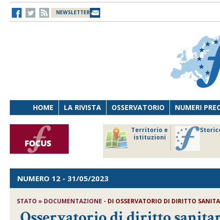
NEWSLETTER
HOME
LA RIVISTA
OSSERVATORIO
NUMERI PRE
avoro
Osservatorio
Territorio e
Storic
ersona
di Diritto
istituzioni
cnologia
sanitario
NUMERO 12
- 31/05/2023
STATO » DOCUMENTAZIONE -
DI
OSSERVATORIO DI DIRITTO SANIT
Osservatorio di diritto sanit