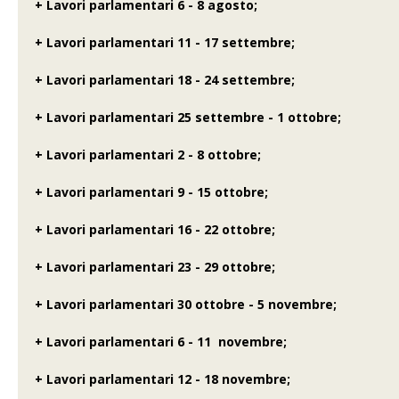
+
Lavori parlamentari 6 - 8 agos
to;
+
Lavori parlamentari 11 - 17 settembre;
+
Lavori parlamentari 18 - 24 settembre;
+
Lavori parlamentari 25 settembre - 1 ottobre;
+
Lavori parlamentari 2 - 8 ottobre;
+
Lavori parlamentari 9 - 15 ottobre;
+
Lavori parlamentari 16 - 22 ottobre;
+
Lavori parlamentari 23 - 29 ottobre;
+
Lavori parlamentari 30 ottobre - 5 novembre;
+
Lavori parlamentari 6 - 11 novembre
;
+
Lavori parlamentari 12 - 18 novembre;