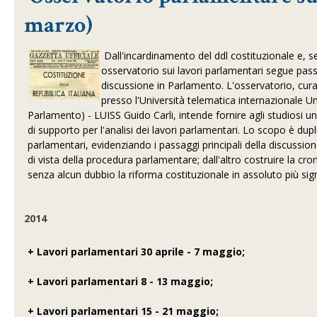
marzo)
Dall'incardinamento del ddl costituzionale e, se
osservatorio sui lavori parlamentari segue pass
discussione in Parlamento. L'osservatorio, curato
presso l'Università telematica internazionale Un
Parlamento) - LUISS Guido Carli, intende fornire agli studiosi u
di supporto per l'analisi dei lavori parlamentari. Lo scopo è dupli
parlamentari, evidenziando i passaggi principali della discussio
di vista della procedura parlamentare; dall'altro costruire la cr
senza alcun dubbio la riforma costituzionale in assoluto più sign
2014
+
Lavori parlamentari 30 aprile - 7 maggio;
+
Lavori parlamentari 8 - 13 maggio;
+
Lavori parlamentari 15 - 21 maggio;