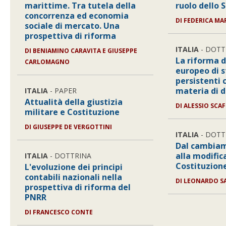
marittime. Tra tutela della
ruolo dello 
concorrenza ed economia
DI
FEDERICA MA
sociale di mercato. Una
prospettiva di riforma
ITALIA
- DOTT
DI
BENIAMINO CARAVITA E GIUSEPPE
La riforma 
CARLOMAGNO
europeo di s
persistenti c
materia di 
ITALIA
- PAPER
Attualità della giustizia
DI
ALESSIO SCAF
militare e Costituzione
DI
GIUSEPPE DE VERGOTTINI
ITALIA
- DOTT
Dal cambiam
alla modific
ITALIA
- DOTTRINA
Costituzion
L'evoluzione dei principi
contabili nazionali nella
DI
LEONARDO S
prospettiva di riforma del
PNRR
DI
FRANCESCO CONTE