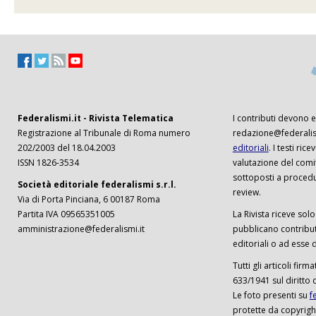
Federalismi.it - Rivista Telematica
I contributi devono es
Registrazione al Tribunale di Roma numero
redazione@federalism
202/2003 del 18.04.2003
editoriali
. I testi ri
ISSN 1826-3534
valutazione del comi
sottoposti a procedu
Società editoriale federalismi s.r.l.
review.
Via di Porta Pinciana, 6 00187 Roma
Partita IVA 09565351005
La Rivista riceve solo 
amministrazione@federalismi.it
pubblicano contributi
editoriali o ad esse d
Tutti gli articoli firm
633/1941 sul diritto 
Le foto presenti su
f
protette da copyrigh