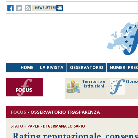
NEWSLETTER
HOME
LA RIVISTA
OSSERVATORIO
NUMERI PRE
avoro
Osservatorio
Territorio e
Storic
ersona
di Diritto
istituzioni
cnologia
sanitario
FOCUS
-
OSSERVATORIO TRASPARENZA
STATO » PAPER -
DI
GERMANA LO SAPIO
Rating reputazionale, consen