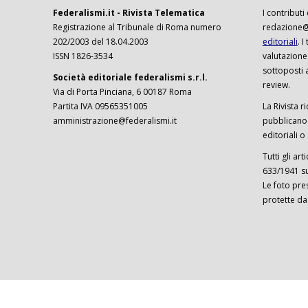
Federalismi.it - Rivista Telematica
I contributi
Registrazione al Tribunale di Roma numero
redazione@f
202/2003 del 18.04.2003
editoriali
. 
ISSN 1826-3534
valutazione
sottoposti 
Società editoriale federalismi s.r.l.
review.
Via di Porta Pinciana, 6 00187 Roma
Partita IVA 09565351005
La Rivista ri
amministrazione@federalismi.it
pubblicano c
editoriali o
Tutti gli ar
633/1941 sul
Le foto pre
protette da