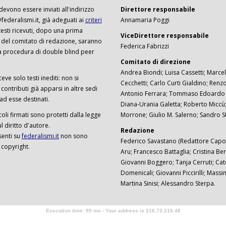
 devono essere inviati all'indirizzo
Direttore responsabile
ederalismi.it, già adeguati ai
criteri
Annamaria Poggi
I testi ricevuti, dopo una prima
ViceDirettore responsabile
 del comitato di redazione, saranno
Federica Fabrizzi
a procedura di double blind peer
Comitato di direzione
Andrea Biondi; Luisa Cassetti; Marcel
ceve solo testi inediti: non si
Cecchetti; Carlo Curti Gialdino; Ren
ontributi già apparsi in altre sedi
Antonio Ferrara; Tommaso Edoardo F
 ad esse destinati.
Diana-Urania Galetta; Roberto Miccù
ticoli firmati sono protetti dalla legge
Morrone; Giulio M. Salerno; Sandro S
 diritto d'autore.
Redazione
senti su
federalismi.it
non sono
Federico Savastano (Redattore Capo)
 copyright.
Aru; Francesco Battaglia; Cristina Ber
Giovanni Boggero; Tanja Cerruti; Cat
Domenicali; Giovanni Piccirilli; Mass
Martina Sinisi; Alessandro Sterpa.
Execution time: 95 ms - Your address is 216.73.216.48
Software Tour Operator