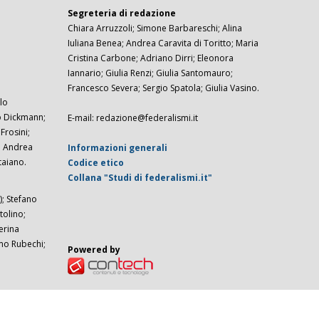
Segreteria di redazione
Chiara Arruzzoli; Simone Barbareschi; Alina
Iuliana Benea; Andrea Caravita di Toritto; Maria
Cristina Carbone; Adriano Dirri; Eleonora
Iannario; Giulia Renzi; Giulia Santomauro;
Francesco Severa; Sergio Spatola; Giulia Vasino.
lo
zo Dickmann;
E-mail: redazione@federalismi.it
rosini;
; Andrea
Informazioni generali
taiano.
Codice etico
Collana "Studi di federalismi.it"
; Stefano
tolino;
erina
imo Rubechi;
Powered by