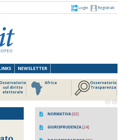
Login
Registrati
LINKS
NEWSLETTER
Osservatorio
Africa
Osservatorio
sul diritto
Trasparenza
elettorale


NORMATIVA
[62]
GIURISPRUDENZA
[24]
iato