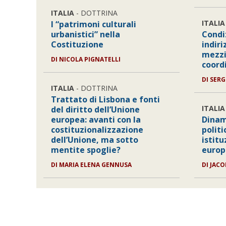
ITALIA
- DOTTRINA
ITALIA
I “patrimoni culturali
urbanistici” nella
Condiz
Costituzione
indiri
mezzi
DI
NICOLA PIGNATELLI
coord
DI
SERG
ITALIA
- DOTTRINA
Trattato di Lisbona e fonti
ITALIA
del diritto dell’Unione
europea: avanti con la
Dinam
costituzionalizzazione
politi
dell’Unione, ma sotto
istitu
mentite spoglie?
euro
DI
MARIA ELENA GENNUSA
DI
JACO