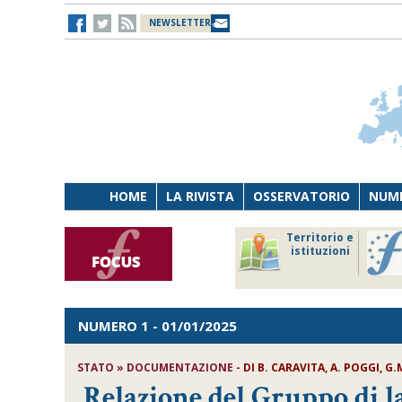
NEWSLETTER
HOME
LA RIVISTA
OSSERVATORIO
NUME
Lavoro
Osservatorio
Territorio e
Persona
di Diritto
istituzioni
Tecnologia
sanitario
NUMERO 1
- 01/01/2025
STATO » DOCUMENTAZIONE -
DI
B. CARAVITA, A. POGGI, G.
Relazione del Gruppo di l