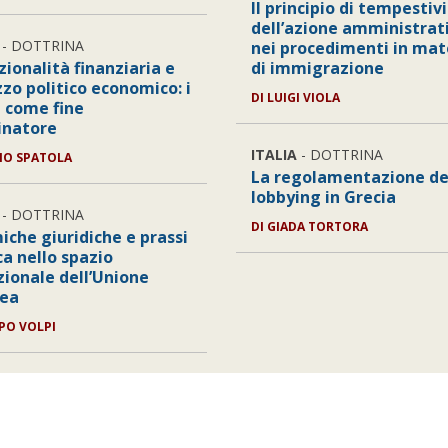
Il principio di tempestiv
dell’azione amministrat
- DOTTRINA
nei procedimenti in mat
ionalità finanziaria e
di immigrazione
zzo politico economico: i
DI
LUIGI VIOLA
 come fine
inatore
ITALIA
- DOTTRINA
IO SPATOLA
La regolamentazione de
lobbying in Grecia
- DOTTRINA
DI
GIADA TORTORA
iche giuridiche e prassi
ca nello spazio
zionale dell’Unione
pea
PO VOLPI