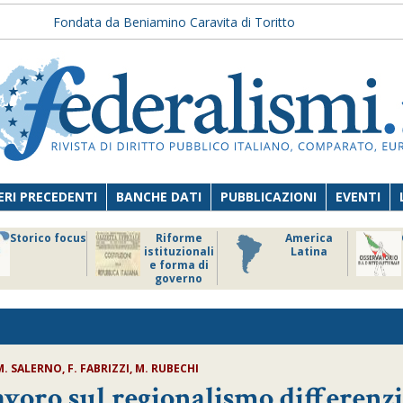
Fondata da Beniamino Caravita di Toritto
RI PRECEDENTI
BANCHE DATI
PUBBLICAZIONI
EVENTI
Storico focus
Riforme
America
istituzionali
Latina
e forma di
governo
M. SALERNO, F. FABRIZZI, M. RUBECHI
avoro sul regionalismo differenz