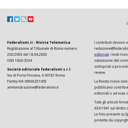
Federalismi.it - Rivista Telematica
I contributi devono es
Registrazione al Tribunale di Roma numero
redazione@federalism
202/2003 del 18.04.2003
editoriali
. I testi ri
ISSN 1826-3534
valutazione del comi
sottoposti a procedu
Società editoriale federalismi s.r.l.
review.
Via di Porta Pinciana, 6 00187 Roma
Partita IVA 09565351005
La Rivista riceve solo 
amministrazione@federalismi.it
pubblicano contributi
editoriali o ad esse d
Tutti gli articoli firm
633/1941 sul diritto 
Le foto presenti su
f
protette da copyrigh