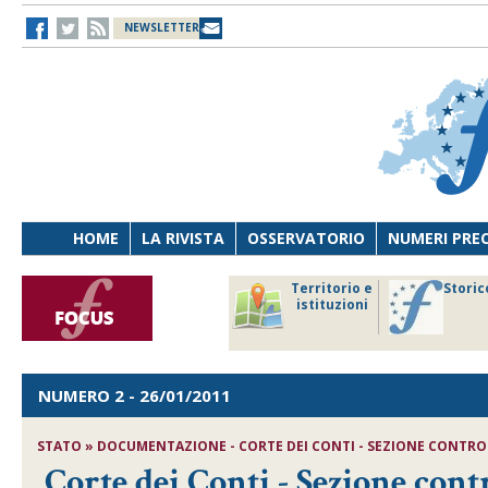
NEWSLETTER
HOME
LA RIVISTA
OSSERVATORIO
NUMERI PRE
avoro
Osservatorio
Territorio e
Storic
ersona
di Diritto
istituzioni
cnologia
sanitario
NUMERO 2
- 26/01/2011
STATO » DOCUMENTAZIONE - CORTE DEI CONTI - SEZIONE CONTROLL
Corte dei Conti - Sezione contr