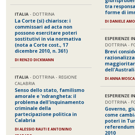
giurisprude
tra responsa
forme di im
ITALIA
- DOTTRINA
La Corte (si) chiarisce: i
DI DANIELE AM
commissari ad acta non
possono esercitare poteri
sostitutivi in via normativa
ESPERIENZE I
(nota a Corte cost., 17
DOTTRINA - 
dicembre 2010, n. 361)
Brevi consid
razionalizza
DI RENZO DICKMANN
maggioritari
dell'Austral
ITALIA
- DOTTRINA - REGIONE
DI ANNA MOSCA
CALABRIA
Senso dello stato, familismo
amorale e 'ndrangheta: il
ESPERIENZE I
problema dell'inquinamento
DOTTRINA - 
criminale della
Governo, giud
partecipazione politica in
come cambia 
Calabria
poteri in Tur
referendum 
DI ALESSIO RAUTI E ANTONINO
2010