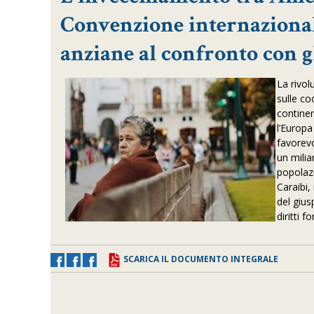
Convenzione internazional
anziane al confronto con g
La rivol
sulle c
continen
l’Europa
favorevo
un milia
popolazi
Caraibi,
del gius
diritti 
SCARICA IL DOCUMENTO INTEGRALE