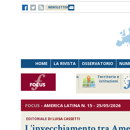
NEWSLETTER
HOME
LA RIVISTA
OSSERVATORIO
NUME
Lavoro
Osservatorio
Territorio e
Persona
di Diritto
istituzioni
Tecnologia
sanitario
FOCUS
-
AMERICA LATINA
N. 15 - 25/05/2026
EDITORIALE
DI
LUISA CASSETTI
L'invecchiamento tra Amer