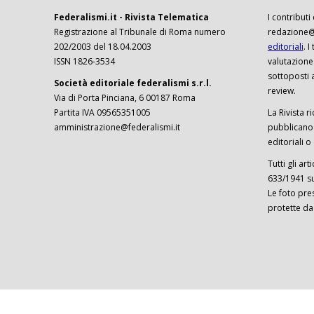
Federalismi.it - Rivista Telematica
I contributi
Registrazione al Tribunale di Roma numero
redazione@f
202/2003 del 18.04.2003
editoriali
. 
ISSN 1826-3534
valutazione
sottoposti 
Società editoriale federalismi s.r.l.
review.
Via di Porta Pinciana, 6 00187 Roma
Partita IVA 09565351005
La Rivista ri
amministrazione@federalismi.it
pubblicano c
editoriali o
Tutti gli ar
633/1941 sul
Le foto pre
protette da