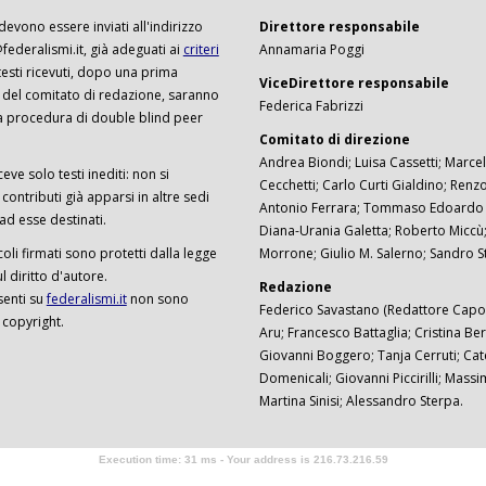
 devono essere inviati all'indirizzo
Direttore responsabile
ederalismi.it, già adeguati ai
criteri
Annamaria Poggi
I testi ricevuti, dopo una prima
ViceDirettore responsabile
 del comitato di redazione, saranno
Federica Fabrizzi
a procedura di double blind peer
Comitato di direzione
Andrea Biondi; Luisa Cassetti; Marcel
ceve solo testi inediti: non si
Cecchetti; Carlo Curti Gialdino; Ren
ontributi già apparsi in altre sedi
Antonio Ferrara; Tommaso Edoardo F
 ad esse destinati.
Diana-Urania Galetta; Roberto Miccù
ticoli firmati sono protetti dalla legge
Morrone; Giulio M. Salerno; Sandro S
 diritto d'autore.
Redazione
senti su
federalismi.it
non sono
Federico Savastano (Redattore Capo)
 copyright.
Aru; Francesco Battaglia; Cristina Ber
Giovanni Boggero; Tanja Cerruti; Cat
Domenicali; Giovanni Piccirilli; Mass
Martina Sinisi; Alessandro Sterpa.
Execution time: 31 ms - Your address is 216.73.216.59
Software Tour Operator