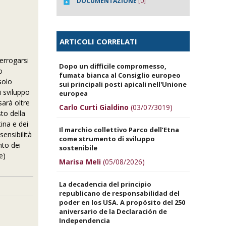
DOCUMENTAZIONE
[0]
ARTICOLI CORRELATI
terrogarsi
Dopo un difficile compromesso,
o
fumata bianca al Consiglio europeo
solo
sui principali posti apicali nell'Unione
i sviluppo
europea
sarà oltre
Carlo Curti Gialdino
(03/07/3019)
to della
ina e dei
Il marchio collettivo Parco dell’Etna
sensibilità
come strumento di sviluppo
nto dei
sostenibile
e)
Marisa Meli
(05/08/2026)
La decadencia del principio
republicano de responsabilidad del
poder en los USA. A propósito del 250
aniversario de la Declaración de
Independencia