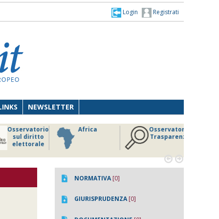
Login
Registrati
LINKS
NEWSLETTER
Osservatorio
Africa
Osservatorio
sul diritto
Trasparenza
elettorale


NORMATIVA
[0]
GIURISPRUDENZA
[0]