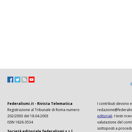
Federalismi.it - Rivista Telematica
I contributi devono es
Registrazione al Tribunale di Roma numero
redazione@federalism
202/2003 del 18.04.2003
editoriali
. I testi ri
ISSN 1826-3534
valutazione del comi
sottoposti a procedu
Società editoriale federalismi s.r.l.