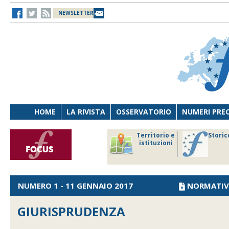
NEWSLETTER
HOME
LA RIVISTA
OSSERVATORIO
NUMERI PRE
avoro
Osservatorio
Territorio e
Storic
ersona
di Diritto
istituzioni
cnologia
sanitario
NUMERO 1 - 11 GENNAIO 2017
NORMATIV
GIURISPRUDENZA