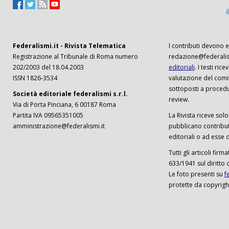
Federalismi.it - Rivista Telematica
I contributi devono es
Registrazione al Tribunale di Roma numero
redazione@federalism
202/2003 del 18.04.2003
editoriali
. I testi ri
ISSN 1826-3534
valutazione del comi
sottoposti a procedu
Società editoriale federalismi s.r.l.
review.
Via di Porta Pinciana, 6 00187 Roma
Partita IVA 09565351005
La Rivista riceve solo 
amministrazione@federalismi.it
pubblicano contributi
editoriali o ad esse d
Tutti gli articoli firm
633/1941 sul diritto 
Le foto presenti su
f
protette da copyrigh