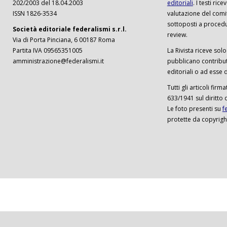
202/2003 del 18.04.2003
editoriali
. I testi ri
ISSN 1826-3534
valutazione del comi
sottoposti a procedu
Società editoriale federalismi s.r.l.
review.
Via di Porta Pinciana, 6 00187 Roma
Partita IVA 09565351005
La Rivista riceve solo 
amministrazione@federalismi.it
pubblicano contributi
editoriali o ad esse d
Tutti gli articoli firm
633/1941 sul diritto 
Le foto presenti su
f
protette da copyrigh