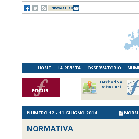
NEWSLETTER
HOME
LA RIVISTA
OSSERVATORIO
NUME
Lavoro
Osservatorio
Territorio e
Persona
di Diritto
istituzioni
Tecnologia
sanitario
NUMERO 12 - 11 GIUGNO 2014
NORM
NORMATIVA