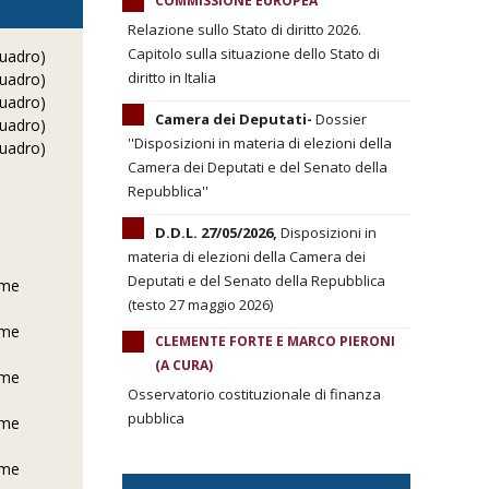
COMMISSIONE EUROPEA
Relazione sullo Stato di diritto 2026.
Capitolo sulla situazione dello Stato di
quadro)
diritto in Italia
quadro)
quadro)
Camera dei Deputati-
Dossier
quadro)
''Disposizioni in materia di elezioni della
quadro)
Camera dei Deputati e del Senato della
Repubblica''
D.D.L. 27/05/2026,
Disposizioni in
materia di elezioni della Camera dei
Deputati e del Senato della Repubblica
ime
(testo 27 maggio 2026)
ime
CLEMENTE FORTE E MARCO PIERONI
(A CURA)
ime
Osservatorio costituzionale di finanza
pubblica
ime
ime