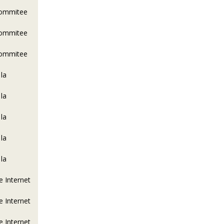
Commitee
Commitee
Commitee
 la
 la
 la
 la
 la
e Internet
e Internet
e Internet