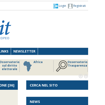
Login
Registrati
LINKS
NEWSLETTER
Osservatorio
Africa
Osservatorio
sul diritto
Trasparenza
elettorale


ONE
[36]
CERCA NEL SITO
NEWS