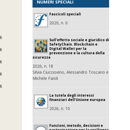
NUMERI SPECIALI
Fascicoli speciali
2020, n. 0
26
Sull’effetto sociale e giuridico di
SafetyChain. Blockchain e
Digital Wallet per la
26
prevenzione e la cultura della
sicurezza
26
2026, n. 18
Silvia Ciucciovino, Alessandro Toscano e
26
Michele Faioli
26
La tutela degli interessi
finanziari dell'Unione europea
2026, n. 10
Funzioni, metodo, decisioni e
partecipazione per la resilienza