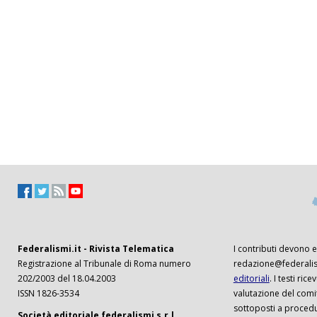
Federalismi.it - Rivista Telematica
I contributi devono es
Registrazione al Tribunale di Roma numero
redazione@federalism
202/2003 del 18.04.2003
editoriali
. I testi ri
ISSN 1826-3534
valutazione del comi
sottoposti a procedu
Società editoriale federalismi s.r.l.