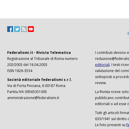
Federalismi.it - Rivista Telematica
I contributi devono es
Registrazione al Tribunale di Roma numero
redazione@federalism
202/2003 del 18.04.2003
editoriali
. I testi ri
ISSN 1826-3534
valutazione del comi
sottoposti a procedu
Società editoriale federalismi s.r.l.
review.
Via di Porta Pinciana, 6 00187 Roma
Partita IVA 09565351005
La Rivista riceve solo 
amministrazione@federalismi.it
pubblicano contributi
editoriali o ad esse d
Tutti gli articoli firm
633/1941 sul diritto 
Le foto presenti su
f