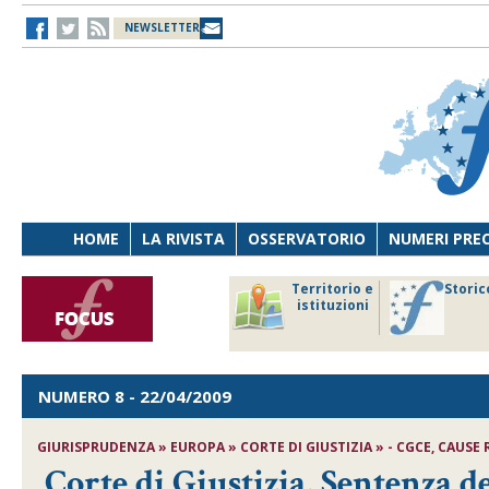
NEWSLETTER
HOME
LA RIVISTA
OSSERVATORIO
NUMERI PRE
avoro
Osservatorio
Territorio e
Storic
ersona
di Diritto
istituzioni
cnologia
sanitario
NUMERO 8
- 22/04/2009
GIURISPRUDENZA » EUROPA » CORTE DI GIUSTIZIA » - CGCE, CAUSE RIUN
Corte di Giustizia, Sentenza d