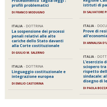
Regione Cam
Procedimento 'taglia-leggi':
istituti di 
profili problematici
DI SALVATORE P
DI FRANCO MODUGNO
ITALIA
- DOC
ITALIA
- DOTTRINA
Prove di res
La sospensione dei processi
all'economia
penali relativi alle alte
cariche dello Stato davanti
DI ANNALISA D
alla Corte costituzionale
DI GIULIO M. SALERNO
ITALIA
- DOTT
L’esercizio d
ITALIA
- DOTTRINA
sciopero tr
rispetto del
Linguaggio costituzionale e
sindacale: al
integrazione europea
disegno di 
DI EMILIO CASTORINA
DI PAOLA BOZZ