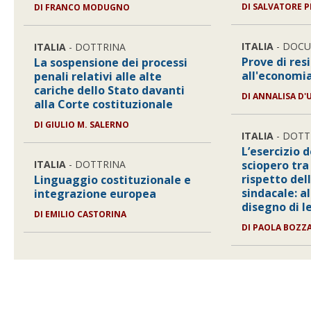
DI SALVATORE P
DI FRANCO MODUGNO
ITALIA
- DOC
ITALIA
- DOTTRINA
Prove di res
La sospensione dei processi
all'economia
penali relativi alle alte
cariche dello Stato davanti
DI ANNALISA D
alla Corte costituzionale
DI GIULIO M. SALERNO
ITALIA
- DOTT
L’esercizio d
ITALIA
- DOTTRINA
sciopero tr
rispetto del
Linguaggio costituzionale e
sindacale: al
integrazione europea
disegno di 
DI EMILIO CASTORINA
DI PAOLA BOZZ