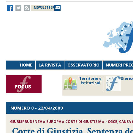
NEWSLETTER
HOME
LA RIVISTA
OSSERVATORIO
NUMERI PRE
avoro
Osservatorio
Territorio e
Storic
ersona
di Diritto
istituzioni
cnologia
sanitario
NUMERO 8
- 22/04/2009
GIURISPRUDENZA » EUROPA » CORTE DI GIUSTIZIA » - CGCE, CAUSA C
Corte di Giustizia, Sentenza d