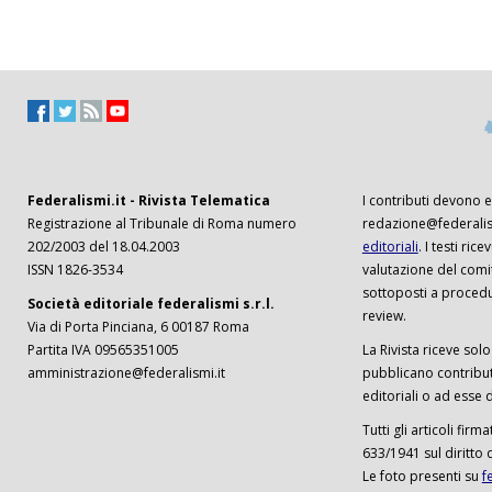
Federalismi.it - Rivista Telematica
I contributi devono es
Registrazione al Tribunale di Roma numero
redazione@federalism
202/2003 del 18.04.2003
editoriali
. I testi ri
ISSN 1826-3534
valutazione del comi
sottoposti a procedu
Società editoriale federalismi s.r.l.
review.
Via di Porta Pinciana, 6 00187 Roma
Partita IVA 09565351005
La Rivista riceve solo 
amministrazione@federalismi.it
pubblicano contributi
editoriali o ad esse d
Tutti gli articoli firm
633/1941 sul diritto 
Le foto presenti su
f