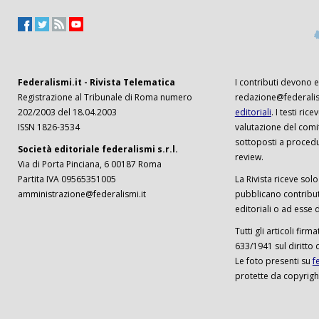
Federalismi.it - Rivista Telematica
I contributi devono es
Registrazione al Tribunale di Roma numero
redazione@federalism
202/2003 del 18.04.2003
editoriali
. I testi ri
ISSN 1826-3534
valutazione del comi
sottoposti a procedu
Società editoriale federalismi s.r.l.
review.
Via di Porta Pinciana, 6 00187 Roma
Partita IVA 09565351005
La Rivista riceve solo 
amministrazione@federalismi.it
pubblicano contributi
editoriali o ad esse d
Tutti gli articoli firm
633/1941 sul diritto 
Le foto presenti su
f
protette da copyrigh