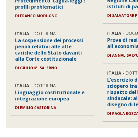
Regione Cam
Procedimento 'taglia-leggi':
istituti di 
profili problematici
DI SALVATORE P
DI FRANCO MODUGNO
ITALIA
- DOC
ITALIA
- DOTTRINA
Prove di res
La sospensione dei processi
all'economia
penali relativi alle alte
cariche dello Stato davanti
DI ANNALISA D
alla Corte costituzionale
DI GIULIO M. SALERNO
ITALIA
- DOTT
L’esercizio d
ITALIA
- DOTTRINA
sciopero tr
rispetto del
Linguaggio costituzionale e
sindacale: al
integrazione europea
disegno di 
DI EMILIO CASTORINA
DI PAOLA BOZZ