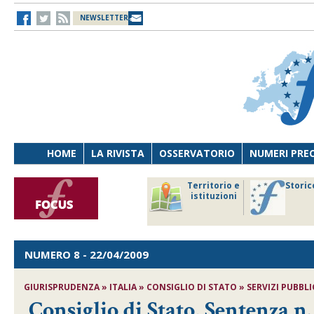
NEWSLETTER
HOME
LA RIVISTA
OSSERVATORIO
NUMERI PRE
avoro
Osservatorio
Territorio e
Storic
ersona
di Diritto
istituzioni
cnologia
sanitario
NUMERO 8
- 22/04/2009
GIURISPRUDENZA » ITALIA » CONSIGLIO DI STATO » SERVIZI PUBBLICI
Consiglio di Stato, Sentenza n.