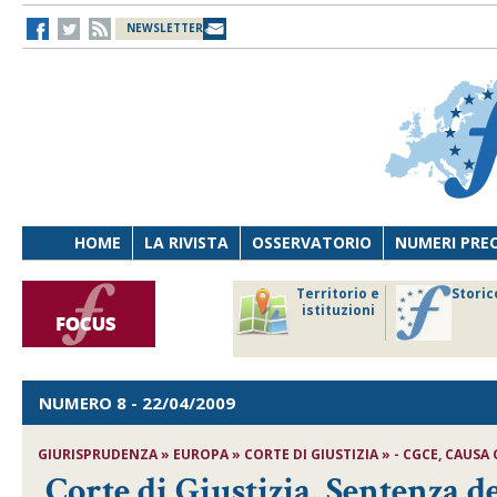
NEWSLETTER
HOME
LA RIVISTA
OSSERVATORIO
NUMERI PRE
avoro
Osservatorio
Territorio e
Storic
ersona
di Diritto
istituzioni
cnologia
sanitario
NUMERO 8
- 22/04/2009
GIURISPRUDENZA » EUROPA » CORTE DI GIUSTIZIA » - CGCE, CAUSA C
Corte di Giustizia, Sentenza d