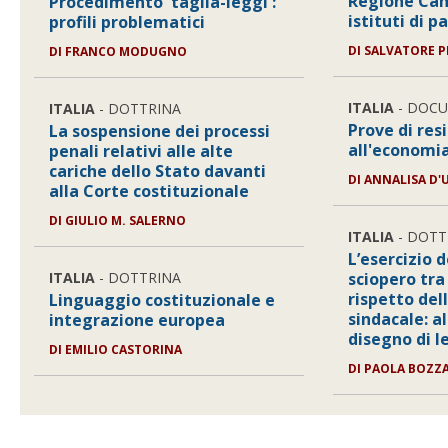
Regione Cam
Procedimento 'taglia-leggi':
istituti di 
profili problematici
DI SALVATORE P
DI FRANCO MODUGNO
ITALIA
- DOC
ITALIA
- DOTTRINA
Prove di res
La sospensione dei processi
all'economia
penali relativi alle alte
cariche dello Stato davanti
DI ANNALISA D
alla Corte costituzionale
DI GIULIO M. SALERNO
ITALIA
- DOTT
L’esercizio d
ITALIA
- DOTTRINA
sciopero tr
rispetto del
Linguaggio costituzionale e
sindacale: al
integrazione europea
disegno di 
DI EMILIO CASTORINA
DI PAOLA BOZZ