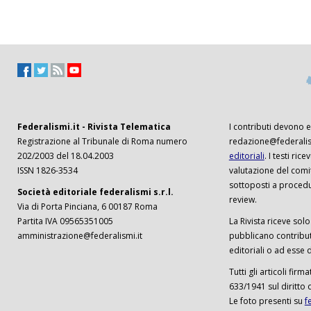
Federalismi.it - Rivista Telematica
I contributi devono es
Registrazione al Tribunale di Roma numero
redazione@federalism
202/2003 del 18.04.2003
editoriali
. I testi ri
ISSN 1826-3534
valutazione del comi
sottoposti a procedu
Società editoriale federalismi s.r.l.
review.
Via di Porta Pinciana, 6 00187 Roma
Partita IVA 09565351005
La Rivista riceve solo 
amministrazione@federalismi.it
pubblicano contributi
editoriali o ad esse d
Tutti gli articoli firm
633/1941 sul diritto 
Le foto presenti su
f