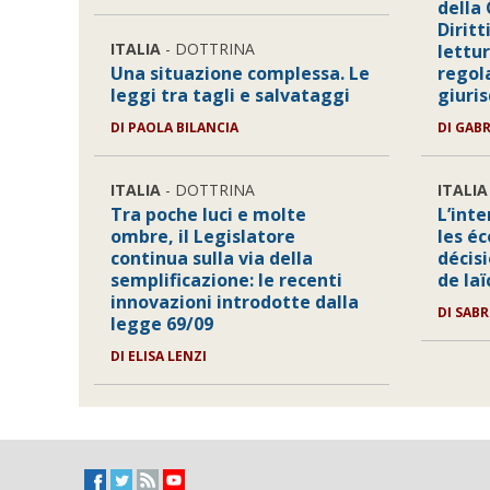
della
Diritt
ITALIA
- DOTTRINA
lettur
Una situazione complessa. Le
regol
leggi tra tagli e salvataggi
giuri
DI PAOLA BILANCIA
DI GAB
ITALIA
- DOTTRINA
ITALIA
Tra poche luci e molte
L’inte
ombre, il Legislatore
les éc
continua sulla via della
décisi
semplificazione: le recenti
de laï
innovazioni introdotte dalla
DI SAB
legge 69/09
DI ELISA LENZI