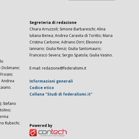
Segreteria di redazione
Chiara Arruzzoli; Simone Barbareschi; Alina
Iuliana Benea; Andrea Caravita di Toritto; Maria
Cristina Carbone; Adriano Dirri; Eleonora
Iannario; Giulia Renzi; Giulia Santomauro;
Francesco Severa; Sergio Spatola; Giulia Vasino.
lo
zo Dickmann;
E-mail: redazione@federalismi.it
rosini;
; Andrea
Informazioni generali
taiano.
Codice etico
Collana "Studi di federalismi.it"
; Stefano
tolino;
erina
imo Rubechi;
Powered by