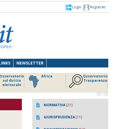
Login
Registrati
LINKS
NEWSLETTER
Osservatorio
Africa
Osservatorio
sul diritto
Trasparenza
elettorale


NORMATIVA
[21]
GIURISPRUDENZA
[11]