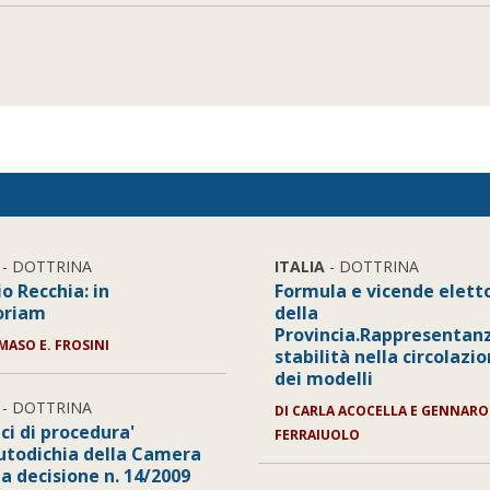
- DOTTRINA
ITALIA
- DOTTRINA
o Recchia: in
Formula e vicende eletto
riam
della
Provincia.Rappresentan
MASO E. FROSINI
stabilità nella circolazi
dei modelli
- DOTTRINA
DI CARLA ACOCELLA E GENNARO
ici di procedura'
FERRAIUOLO
autodichia della Camera
a decisione n. 14/2009