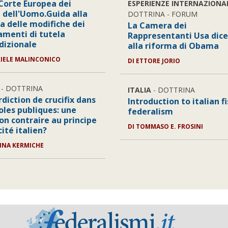
 Corte Europea dei
ESPERIENZE INTERNAZIONA
i dell'Uomo.Guida alla
DOTTRINA - FORUM
a delle modifiche dei
La Camera dei
amenti di tutela
Rappresentanti Usa dice
sdizionale
alla riforma di Obama
RIELE MALINCONICO
DI ETTORE JORIO
- DOTTRINA
ITALIA
- DOTTRINA
rdiction de crucifix dans
Introduction to italian fi
oles publiques: une
federalism
on contraire au principe
DI TOMMASO E. FROSINI
cité italien?
RINA KERMICHE