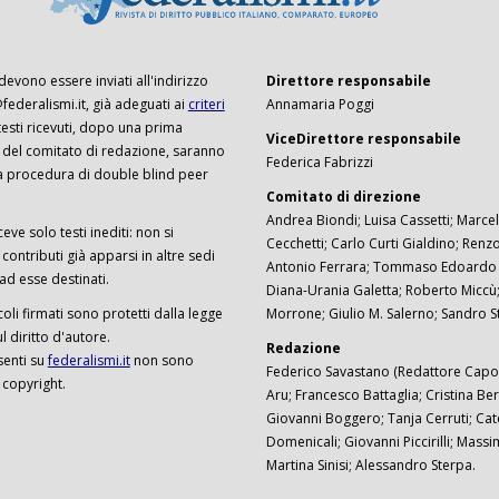
 devono essere inviati all'indirizzo
Direttore responsabile
ederalismi.it, già adeguati ai
criteri
Annamaria Poggi
I testi ricevuti, dopo una prima
ViceDirettore responsabile
 del comitato di redazione, saranno
Federica Fabrizzi
a procedura di double blind peer
Comitato di direzione
Andrea Biondi; Luisa Cassetti; Marcel
ceve solo testi inediti: non si
Cecchetti; Carlo Curti Gialdino; Ren
ontributi già apparsi in altre sedi
Antonio Ferrara; Tommaso Edoardo F
 ad esse destinati.
Diana-Urania Galetta; Roberto Miccù
ticoli firmati sono protetti dalla legge
Morrone; Giulio M. Salerno; Sandro S
 diritto d'autore.
Redazione
senti su
federalismi.it
non sono
Federico Savastano (Redattore Capo)
 copyright.
Aru; Francesco Battaglia; Cristina Ber
Giovanni Boggero; Tanja Cerruti; Cat
Domenicali; Giovanni Piccirilli; Mass
Martina Sinisi; Alessandro Sterpa.