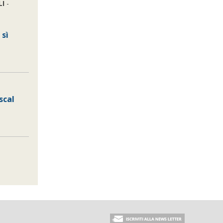
LI
-
 sì
scal