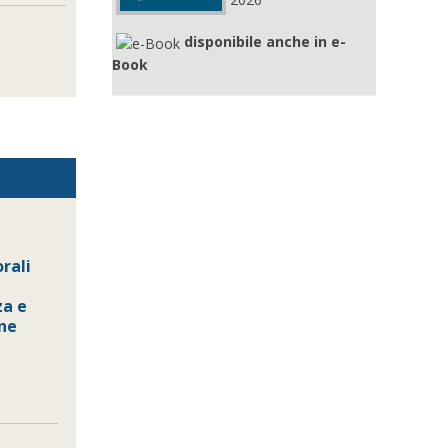
disponibile anche in e-
Book
rali
za e
one