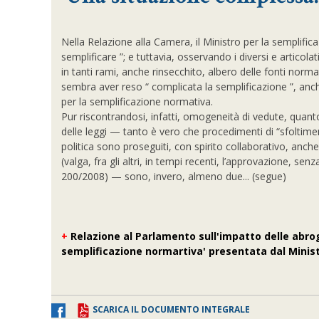
Nella Relazione alla Camera, il Ministro per la semplific
semplificare ”; e tuttavia, osservando i diversi e articol
in tanti rami, anche rinsecchito, albero delle fonti norm
sembra aver reso “ complicata la semplificazione ”, anch
per la semplificazione normativa.
Pur riscontrandosi, infatti, omogeneità di vedute, quanto ag
delle leggi — tanto è vero che procedimenti di “sfoltime
politica sono proseguiti, con spirito collaborativo, anche
(valga, fra gli altri, in tempi recenti, l’approvazione, s
200/2008) — sono, invero, almeno due... (segue)
+
Relazione al Parlamento sull'impatto delle abrog
semplificazione normartiva' presentata dal Minis
SCARICA IL DOCUMENTO INTEGRALE