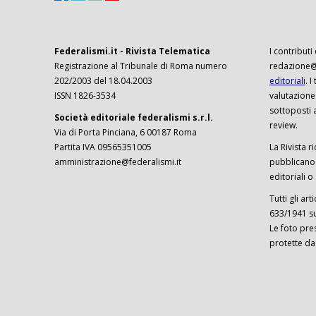
Federalismi.it - Rivista Telematica
I contributi
Registrazione al Tribunale di Roma numero
redazione@f
202/2003 del 18.04.2003
editoriali
. 
ISSN 1826-3534
valutazione
sottoposti 
Società editoriale federalismi s.r.l.
review.
Via di Porta Pinciana, 6 00187 Roma
Partita IVA 09565351005
La Rivista ri
amministrazione@federalismi.it
pubblicano c
editoriali o
Tutti gli ar
633/1941 sul
Le foto pre
protette da