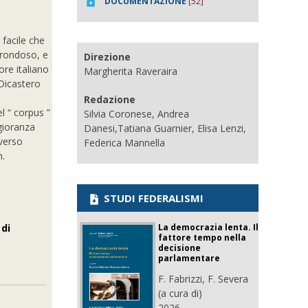
DOCUMENTAZIONE
[52]
 facile che
 frondoso, e
Direzione
ore italiano
Margherita Raveraira
 Dicastero
Redazione
el “ corpus ”
Silvia Coronese, Andrea
ggioranza
Danesi,Tatiana Guarnier, Elisa Lenzi,
iverso
Federica Mannella
n.
STUDI FEDERALISMI
La democrazia lenta. Il
 di
fattore tempo nella
decisione
parlamentare
F. Fabrizzi, F. Severa
(a cura di)
2026