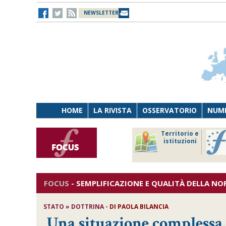
NEWSLETTER
HOME
LA RIVISTA
OSSERVATORIO
NUME
Lavoro
Osservatorio
Territorio e
Persona
di Diritto
istituzioni
Tecnologia
sanitario
FOCUS
-
SEMPLIFICAZIONE E QUALITÀ DELLA N
STATO » DOTTRINA -
DI PAOLA BILANCIA
Una situazione complessa. L