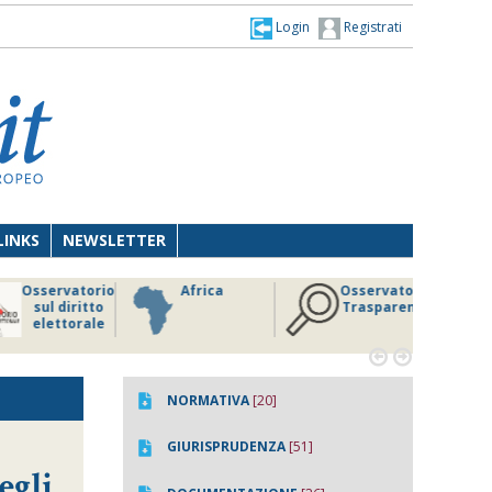
Login
Registrati
LINKS
NEWSLETTER
Osservatorio
Africa
Osservatorio
sul diritto
Trasparenza
elettorale


NORMATIVA
[20]
GIURISPRUDENZA
[51]
egli