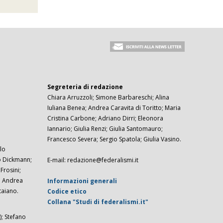
Segreteria di redazione
Chiara Arruzzoli; Simone Barbareschi; Alina
Iuliana Benea; Andrea Caravita di Toritto; Maria
Cristina Carbone; Adriano Dirri; Eleonora
Iannario; Giulia Renzi; Giulia Santomauro;
Francesco Severa; Sergio Spatola; Giulia Vasino.
lo
zo Dickmann;
E-mail: redazione@federalismi.it
rosini;
; Andrea
Informazioni generali
taiano.
Codice etico
Collana "Studi di federalismi.it"
; Stefano