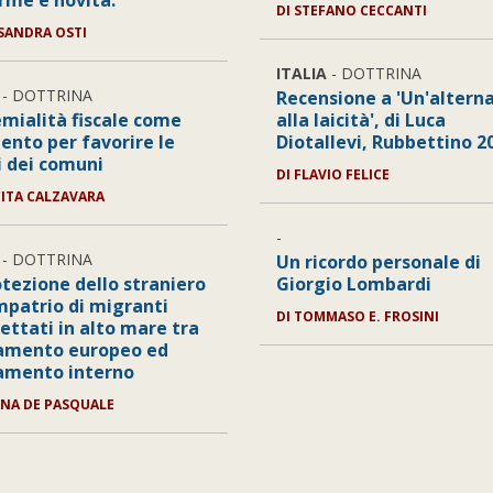
rme e novità.
DI STEFANO CECCANTI
SSANDRA OSTI
ITALIA
- DOTTRINA
- DOTTRINA
Recensione a 'Un'altern
emialità fiscale come
alla laicità', di Luca
ento per favorire le
Diotallevi, Rubbettino 2
i dei comuni
DI FLAVIO FELICE
CITA CALZAVARA
-
- DOTTRINA
Un ricordo personale di
otezione dello straniero
Giorgio Lombardi
impatrio di migranti
DI TOMMASO E. FROSINI
ettati in alto mare tra
amento europeo ed
amento interno
IANA DE PASQUALE