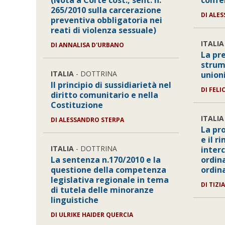
(Nota a Corte cost., sent. n.
confe
265/2010 sulla carcerazione
DI ALE
preventiva obbligatoria nei
reati di violenza sessuale)
ITALIA
DI ANNALISA D'URBANO
La pr
strum
ITALIA
- DOTTRINA
union
Il principio di sussidiarietà nel
DI FELI
diritto comunitario e nella
Costituzione
ITALIA
DI ALESSANDRO STERPA
La pr
e il r
ITALIA
- DOTTRINA
interc
La sentenza n.170/2010 e la
ordin
questione della competenza
ordin
legislativa regionale in tema
DI TIZ
di tutela delle minoranze
linguistiche
DI ULRIKE HAIDER QUERCIA