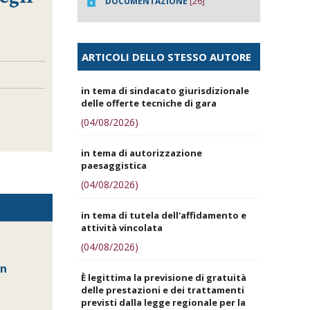
DOCUMENTAZIONE
[26]
ARTICOLI DELLO STESSO AUTORE
in tema di sindacato giurisdizionale
delle offerte tecniche di gara
(04/08/2026)
in tema di autorizzazione
paesaggistica
(04/08/2026)
in tema di tutela dell'affidamento e
attività vincolata
(04/08/2026)
in
È legittima la previsione di gratuità
delle prestazioni e dei trattamenti
previsti dalla legge regionale per la