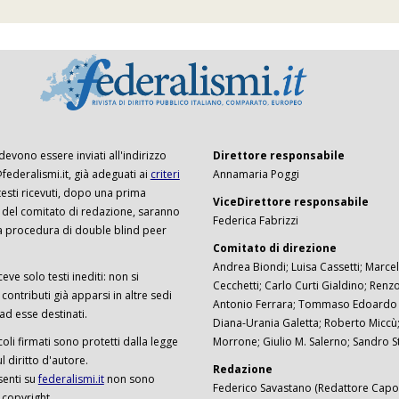
 devono essere inviati all'indirizzo
Direttore responsabile
ederalismi.it, già adeguati ai
criteri
Annamaria Poggi
I testi ricevuti, dopo una prima
ViceDirettore responsabile
 del comitato di redazione, saranno
Federica Fabrizzi
a procedura di double blind peer
Comitato di direzione
Andrea Biondi; Luisa Cassetti; Marcel
ceve solo testi inediti: non si
Cecchetti; Carlo Curti Gialdino; Ren
ontributi già apparsi in altre sedi
Antonio Ferrara; Tommaso Edoardo F
 ad esse destinati.
Diana-Urania Galetta; Roberto Miccù
ticoli firmati sono protetti dalla legge
Morrone; Giulio M. Salerno; Sandro S
 diritto d'autore.
Redazione
senti su
federalismi.it
non sono
Federico Savastano (Redattore Capo)
 copyright.