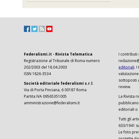
Federalismi.it - Rivista Telematica
I contributi
Registrazione al Tribunale di Roma numero
redazione@f
202/2003 del 18.04.2003
editoriali
. 
ISSN 1826-3534
valutazione
sottoposti 
Società editoriale federalismi s.r.l.
review.
Via di Porta Pinciana, 6 00187 Roma
Partita IVA 09565351005
La Rivista ri
amministrazione@federalismi.it
pubblicano c
editoriali o
Tutti gli ar
633/1941 sul
Le foto pre
protette da