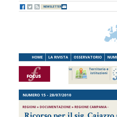
NEWSLETTER
HOME
LA RIVISTA
OSSERVATORIO
NUME
Lavoro
Osservatorio
Territorio e
Persona
di Diritto
istituzioni
Tecnologia
sanitario
NUMERO 15
- 28/07/2010
REGIONI » DOCUMENTAZIONE » REGIONE CAMPANIA -
Ricorso per il sig. Caiazzo