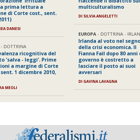
orazione 'irrituale'
riaccende il dibattito sul
 a prima lettura a
multiculturalismo
e di Corte cost., sent.
DI SILVIA ANGELETTI
2011)
REA DANESI
EUROPA
- DOTTRINA - IRLA
Irlanda al voto nel segn
- DOTTRINA
della crisi economica. Il
valenza ricognitiva del
Fianna Faìl dopo 80 anni 
o 'salva - leggi'. Prime
governo è costretto a
sioni a margine di Corte
lasciare il posto ai suoi
 sent. 1 dicembre 2010,
avversari
DI GAVINA LAVAGNA
ARA MEOLI