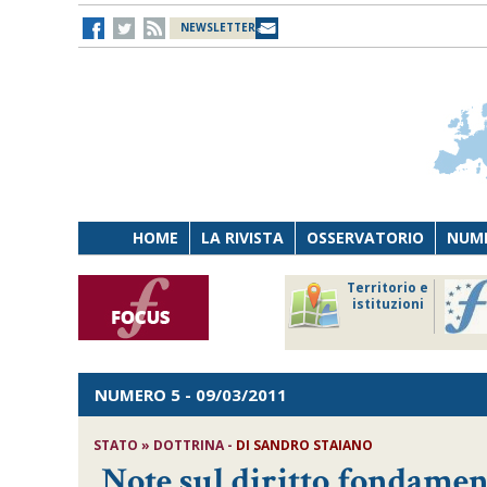
NEWSLETTER
HOME
LA RIVISTA
OSSERVATORIO
NUME
Lavoro
Osservatorio
Territorio e
Persona
di Diritto
istituzioni
Tecnologia
sanitario
NUMERO 5
- 09/03/2011
STATO » DOTTRINA -
DI SANDRO STAIANO
Note sul diritto fondament