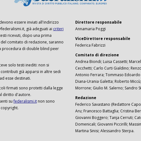
 devono essere inviati all'indirizzo
Direttore responsabile
ederalismi.it, già adeguati ai
criteri
Annamaria Poggi
I testi ricevuti, dopo una prima
ViceDirettore responsabile
 del comitato di redazione, saranno
Federica Fabrizzi
a procedura di double blind peer
Comitato di direzione
Andrea Biondi; Luisa Cassetti; Marcel
ceve solo testi inediti: non si
Cecchetti; Carlo Curti Gialdino; Ren
ontributi già apparsi in altre sedi
Antonio Ferrara; Tommaso Edoardo F
 ad esse destinati.
Diana-Urania Galetta; Roberto Miccù
ticoli firmati sono protetti dalla legge
Morrone; Giulio M. Salerno; Sandro S
 diritto d'autore.
Redazione
senti su
federalismi.it
non sono
Federico Savastano (Redattore Capo)
 copyright.
Aru; Francesco Battaglia; Cristina Ber
Giovanni Boggero; Tanja Cerruti; Cat
Domenicali; Giovanni Piccirilli; Mass
Martina Sinisi; Alessandro Sterpa.