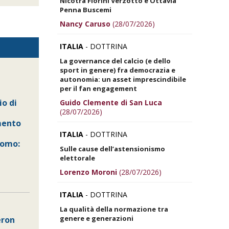
Nicotra Fiorini Verzotto e Ottavia
Penna Buscemi
Nancy Caruso
(28/07/2026)
ITALIA
- DOTTRINA
La governance del calcio (e dello
sport in genere) fra democrazia e
autonomia: un asset imprescindibile
per il fan engagement
io di
Guido Clemente di San Luca
(28/07/2026)
mento
ITALIA
- DOTTRINA
uomo:
Sulle cause dell’astensionismo
elettorale
Lorenzo Moroni
(28/07/2026)
ITALIA
- DOTTRINA
La qualità della normazione tra
genere e generazioni
eron