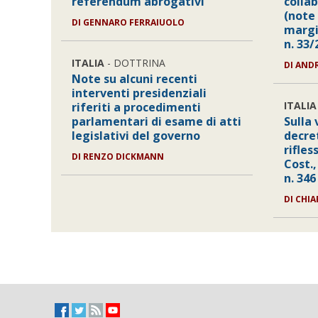
referendum abrogativi
collab
(note
DI GENNARO FERRAIUOLO
margin
n. 33/
ITALIA
- DOTTRINA
DI AND
Note su alcuni recenti
interventi presidenziali
ITALIA
riferiti a procedimenti
parlamentari di esame di atti
Sulla 
legislativi del governo
decret
rifles
DI RENZO DICKMANN
Cost.,
n. 346
DI CHI