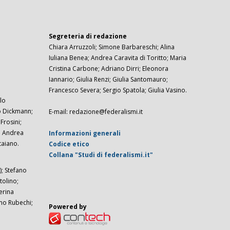
Segreteria di redazione
Chiara Arruzzoli; Simone Barbareschi; Alina
Iuliana Benea; Andrea Caravita di Toritto; Maria
Cristina Carbone; Adriano Dirri; Eleonora
Iannario; Giulia Renzi; Giulia Santomauro;
Francesco Severa; Sergio Spatola; Giulia Vasino.
lo
zo Dickmann;
E-mail: redazione@federalismi.it
rosini;
; Andrea
Informazioni generali
taiano.
Codice etico
Collana "Studi di federalismi.it"
; Stefano
tolino;
erina
imo Rubechi;
Powered by