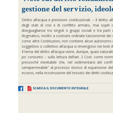
gestione del servizio, ideo
Diritto all’acqua e previsioni costituzionali. – Il diritt
degli stati di crisi e di conflitto armato, mai sopiti
diseguaglianze tra singoli o gruppi sociali e tra part
dogmatico, rivolto a costruire ordinate tassonomie dei 
come altre Costituzioni, non contiene alcun autonomo rif
soggettivo o collettivo all’acqua si rinvengono nei testi de
Il tema del diritto all’acqua viene, dunque, quasi natura
po’ consunto – sulla lettura dell’art. 2 Cost. come norm
pressoché inevitabile che, nel sedimentarsi del confr
semipermeabile” al processo storico di espansione dell
eccessi, nella ricostruzione del tessuto dei diritti costitu
SCARICA IL DOCUMENTO INTEGRALE