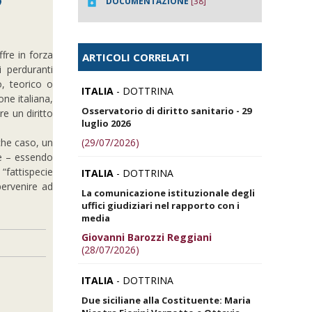
DOCUMENTAZIONE
[38]
ffre in forza
ARTICOLI CORRELATI
i perduranti
o, teorico o
ITALIA
- DOTTRINA
ne italiana,
Osservatorio di diritto sanitario - 29
e un diritto
luglio 2026
(29/07/2026)
lche caso, un
he – essendo
“fattispecie
ITALIA
- DOTTRINA
pervenire ad
La comunicazione istituzionale degli
uffici giudiziari nel rapporto con i
media
Giovanni Barozzi Reggiani
(28/07/2026)
ITALIA
- DOTTRINA
Due siciliane alla Costituente: Maria