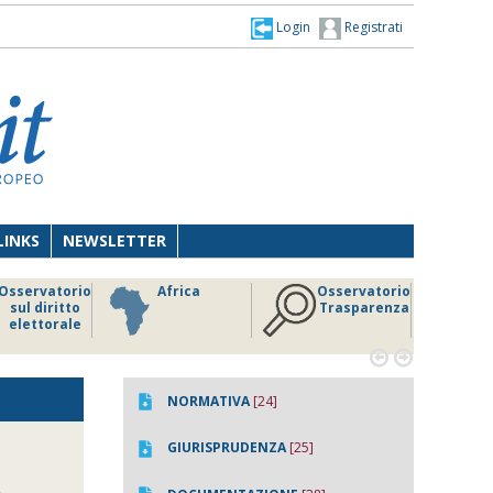
Login
Registrati
LINKS
NEWSLETTER
Osservatorio
Africa
Osservatorio
sul diritto
Trasparenza
elettorale


NORMATIVA
[24]
GIURISPRUDENZA
[25]
,