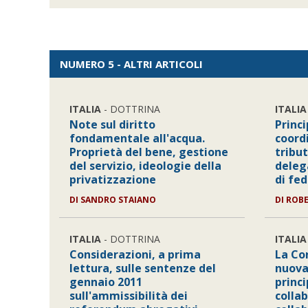
NUMERO 5 - ALTRI ARTICOLI
ITALIA
- DOTTRINA
ITALIA
Note sul diritto
Princi
fondamentale all'acqua.
coord
Proprietà del bene, gestione
tribut
del servizio, ideologie della
deleg
privatizzazione
di fed
DI SANDRO STAIANO
DI ROB
ITALIA
- DOTTRINA
ITALIA
Considerazioni, a prima
La Co
lettura, sulle sentenze del
nuova
gennaio 2011
princi
sull'ammissibilità dei
collab