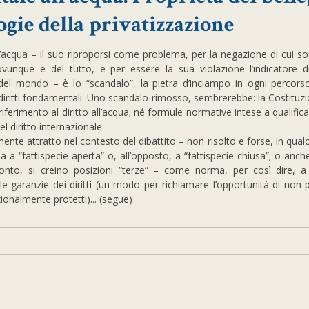
logie della privatizzazione
o all’acqua – il suo riproporsi come problema, per la negazione di cui so
 ovunque e del tutto, e per essere la sua violazione l’indicatore d
i del mondo – è lo “scandalo”, la pietra d’inciampo in ogni percors
diritti fondamentali. Uno scandalo rimosso, sembrerebbe: la Costituzio
erimento al diritto all’acqua; né formule normative intese a qualificar
l diritto internazionale .
lmente attratto nel contesto del dibattito – non risolto e forse, in qua
a a “fattispecie aperta” o, all’opposto, a “fattispecie chiusa”; o anc
onto, si creino posizioni “terze” – come norma, per così dire, a 
e garanzie dei diritti (un modo per richiamare l’opportunità di non 
zionalmente protetti)... (segue)