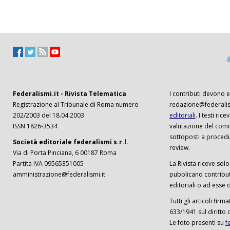
Federalismi.it - Rivista Telematica
I contributi devono es
Registrazione al Tribunale di Roma numero
redazione@federalism
202/2003 del 18.04.2003
editoriali
. I testi ri
ISSN 1826-3534
valutazione del comi
sottoposti a procedu
Società editoriale federalismi s.r.l.
review.
Via di Porta Pinciana, 6 00187 Roma
Partita IVA 09565351005
La Rivista riceve solo 
amministrazione@federalismi.it
pubblicano contributi
editoriali o ad esse d
Tutti gli articoli firm
633/1941 sul diritto 
Le foto presenti su
f