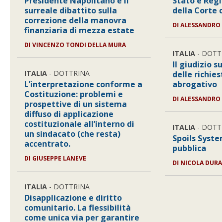
Presidente Napolitano e il
Stato e Reg
surreale dibattito sulla
della Corte 
correzione della manovra
DI ALESSANDRO
finanziaria di mezza estate
DI VINCENZO TONDI DELLA MURA
ITALIA
- DOTT
Il giudizio s
ITALIA
- DOTTRINA
delle richie
L’interpretazione conforme a
abrogativo
Costituzione: problemi e
DI ALESSANDRO 
prospettive di un sistema
diffuso di applicazione
costituzionale all’interno di
ITALIA
- DOTT
un sindacato (che resta)
Spoils Syste
accentrato.
pubblica
DI GIUSEPPE LANEVE
DI NICOLA DUR
ITALIA
- DOTTRINA
Disapplicazione e diritto
comunitario. La flessibilità
come unica via per garantire