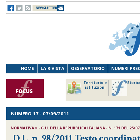
NEWSLETTER
HOME
LA RIVISTA
OSSERVATORIO
NUMERI PRE
avoro
Osservatorio
Territorio e
Storic
ersona
di Diritto
istituzioni
cnologia
sanitario
NUMERO 17
- 07/09/2011
NORMATIVA » - G.U. DELLA REPUBBLICA ITALIANA - N. 171 DEL 25/07
D.L. n. 98/2011,Testo coordinat