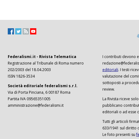
Federalismi.it - Rivista Telematica
I contributi devono es
Registrazione al Tribunale di Roma numero
redazione@federalism
202/2003 del 18.04.2003
editoriali
. I testi ri
ISSN 1826-3534
valutazione del comi
sottoposti a procedu
Società editoriale federalismi s.r.l.
review.
Via di Porta Pinciana, 6 00187 Roma
Partita IVA 09565351005
La Rivista riceve solo 
amministrazione@federalismi.it
pubblicano contributi
editoriali o ad esse d
Tutti gli articoli firm
633/1941 sul diritto 
Le foto presenti su
f