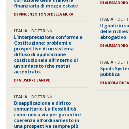
correzione della manovra
DI ALESSANDRO
finanziaria di mezza estate
DI VINCENZO TONDI DELLA MURA
ITALIA
- DOTT
Il giudizio s
ITALIA
- DOTTRINA
delle richie
L’interpretazione conforme a
abrogativo
Costituzione: problemi e
DI ALESSANDRO 
prospettive di un sistema
diffuso di applicazione
costituzionale all’interno di
ITALIA
- DOTT
un sindacato (che resta)
Spoils Syste
accentrato.
pubblica
DI GIUSEPPE LANEVE
DI NICOLA DUR
ITALIA
- DOTTRINA
Disapplicazione e diritto
comunitario. La flessibilità
come unica via per garantire
coerenza all’ordinamento in
una prospettiva sempre più