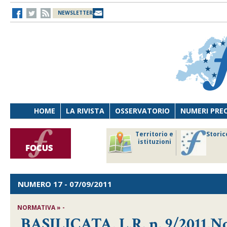
NEWSLETTER
HOME
LA RIVISTA
OSSERVATORIO
NUMERI PRE
avoro
Osservatorio
Territorio e
Storic
ersona
di Diritto
istituzioni
cnologia
sanitario
NUMERO 17
- 07/09/2011
NORMATIVA » -
BASILICATA, L.R. n. 9/2011,N