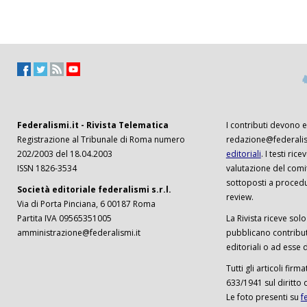
Federalismi.it - Rivista Telematica
I contributi devono es
Registrazione al Tribunale di Roma numero
redazione@federalism
202/2003 del 18.04.2003
editoriali
. I testi ri
ISSN 1826-3534
valutazione del comi
sottoposti a procedu
Società editoriale federalismi s.r.l.
review.
Via di Porta Pinciana, 6 00187 Roma
Partita IVA 09565351005
La Rivista riceve solo 
amministrazione@federalismi.it
pubblicano contributi
editoriali o ad esse d
Tutti gli articoli firm
633/1941 sul diritto 
Le foto presenti su
f