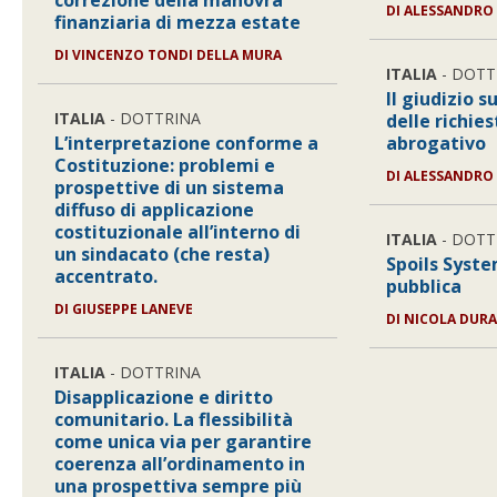
correzione della manovra
DI ALESSANDRO
finanziaria di mezza estate
DI VINCENZO TONDI DELLA MURA
ITALIA
- DOTT
Il giudizio s
ITALIA
- DOTTRINA
delle richie
L’interpretazione conforme a
abrogativo
Costituzione: problemi e
DI ALESSANDRO 
prospettive di un sistema
diffuso di applicazione
costituzionale all’interno di
ITALIA
- DOTT
un sindacato (che resta)
Spoils Syste
accentrato.
pubblica
DI GIUSEPPE LANEVE
DI NICOLA DUR
ITALIA
- DOTTRINA
Disapplicazione e diritto
comunitario. La flessibilità
come unica via per garantire
coerenza all’ordinamento in
una prospettiva sempre più