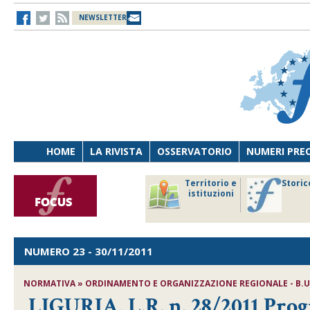
NEWSLETTER
HOME
LA RIVISTA
OSSERVATORIO
NUMERI PRE
avoro
Osservatorio
Territorio e
Storic
ersona
di Diritto
istituzioni
cnologia
sanitario
NUMERO 23
- 30/11/2011
NORMATIVA » ORDINAMENTO E ORGANIZZAZIONE REGIONALE - B.U.R. 
LIGURIA, L.R. n. 28/2011,Pro