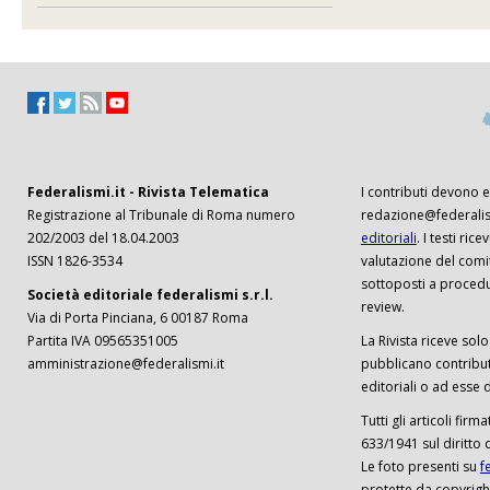
Federalismi.it - Rivista Telematica
I contributi devono es
Registrazione al Tribunale di Roma numero
redazione@federalism
202/2003 del 18.04.2003
editoriali
. I testi ri
ISSN 1826-3534
valutazione del comi
sottoposti a procedu
Società editoriale federalismi s.r.l.
review.
Via di Porta Pinciana, 6 00187 Roma
Partita IVA 09565351005
La Rivista riceve solo 
amministrazione@federalismi.it
pubblicano contributi
editoriali o ad esse d
Tutti gli articoli firm
633/1941 sul diritto 
Le foto presenti su
f
protette da copyrigh