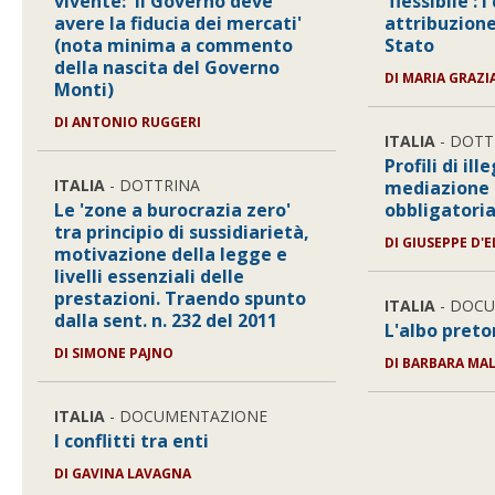
vivente: 'Il Governo deve
'flessibile': i
avere la fiducia dei mercati'
attribuzione 
(nota minima a commento
Stato
della nascita del Governo
DI MARIA GRAZ
Monti)
DI ANTONIO RUGGERI
ITALIA
- DOTT
Profili di il
ITALIA
- DOTTRINA
mediazione c
Le 'zone a burocrazia zero'
obbligatoria
tra principio di sussidiarietà,
DI GIUSEPPE D'E
motivazione della legge e
livelli essenziali delle
prestazioni. Traendo spunto
ITALIA
- DOC
dalla sent. n. 232 del 2011
L'albo preto
DI SIMONE PAJNO
DI BARBARA MAL
ITALIA
- DOCUMENTAZIONE
I conflitti tra enti
DI GAVINA LAVAGNA