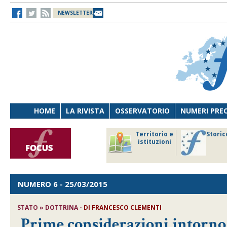
NEWSLETTER
HOME
LA RIVISTA
OSSERVATORIO
NUMERI PRE
avoro
Osservatorio
Territorio e
Storic
ersona
di Diritto
istituzioni
cnologia
sanitario
NUMERO 6
- 25/03/2015
STATO » DOTTRINA -
DI
FRANCESCO CLEMENTI
Prime considerazioni intorno 