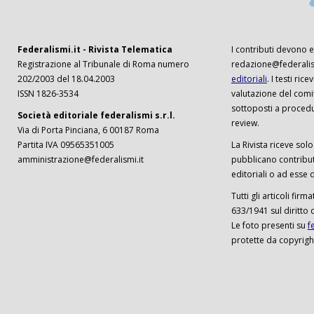
Federalismi.it - Rivista Telematica
I contributi devono es
Registrazione al Tribunale di Roma numero
redazione@federalism
202/2003 del 18.04.2003
editoriali
. I testi ri
ISSN 1826-3534
valutazione del comi
sottoposti a procedu
Società editoriale federalismi s.r.l.
review.
Via di Porta Pinciana, 6 00187 Roma
Partita IVA 09565351005
La Rivista riceve solo 
amministrazione@federalismi.it
pubblicano contributi
editoriali o ad esse d
Tutti gli articoli firm
633/1941 sul diritto 
Le foto presenti su
f
protette da copyrigh