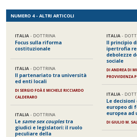
NUMERO 4 - ALTRI ARTICOLI
ITALIA
- DOTTRINA
ITALIA
- DOTT
Focus sulla riforma
Il principio 
costituzionale
ipertrofia 
debolezze de
sociale
ITALIA
- DOTTRINA
DI
ANDREA DI MU
Il partenariato tra università
PROVVIDENZA P
ed enti locali
DI
SERGIO FOÀ E MICHELE RICCIARDO
ITALIA
- DOTT
CALDERARO
Le decisioni
europeo di f
europea ad 
ITALIA
- DOTTRINA
Le
same sex couples
tra
DI
GIULIO M. S
giudici e legislatori: il ruolo
peculiare della