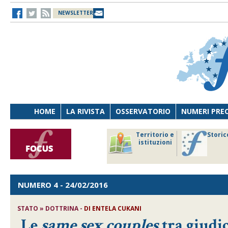
NEWSLETTER
HOME
LA RIVISTA
OSSERVATORIO
NUMERI PRE
avoro
Osservatorio
Territorio e
Storic
ersona
di Diritto
istituzioni
cnologia
sanitario
NUMERO 4
- 24/02/2016
STATO » DOTTRINA -
DI
ENTELA CUKANI
Le
same sex couples
tra giudic