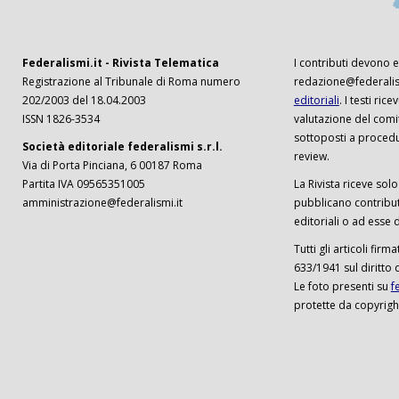
Federalismi.it - Rivista Telematica
I contributi devono es
Registrazione al Tribunale di Roma numero
redazione@federalism
202/2003 del 18.04.2003
editoriali
. I testi ri
ISSN 1826-3534
valutazione del comi
sottoposti a procedu
Società editoriale federalismi s.r.l.
review.
Via di Porta Pinciana, 6 00187 Roma
Partita IVA 09565351005
La Rivista riceve solo 
amministrazione@federalismi.it
pubblicano contributi
editoriali o ad esse d
Tutti gli articoli firm
633/1941 sul diritto 
Le foto presenti su
f
protette da copyrigh