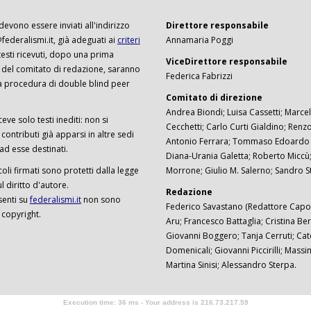
 devono essere inviati all'indirizzo
Direttore responsabile
ederalismi.it, già adeguati ai
criteri
Annamaria Poggi
I testi ricevuti, dopo una prima
ViceDirettore responsabile
 del comitato di redazione, saranno
Federica Fabrizzi
a procedura di double blind peer
Comitato di direzione
Andrea Biondi; Luisa Cassetti; Marcel
ceve solo testi inediti: non si
Cecchetti; Carlo Curti Gialdino; Ren
ontributi già apparsi in altre sedi
Antonio Ferrara; Tommaso Edoardo F
 ad esse destinati.
Diana-Urania Galetta; Roberto Miccù
ticoli firmati sono protetti dalla legge
Morrone; Giulio M. Salerno; Sandro S
 diritto d'autore.
Redazione
senti su
federalismi.it
non sono
Federico Savastano (Redattore Capo)
 copyright.
Aru; Francesco Battaglia; Cristina Ber
Giovanni Boggero; Tanja Cerruti; Cat
Domenicali; Giovanni Piccirilli; Mass
Martina Sinisi; Alessandro Sterpa.
Execution time: 36 ms - Your address is 216.73.217.59