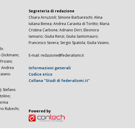
Segreteria di redazione
Chiara Arruzzoli; Simone Barbareschi; Alina
Iuliana Benea; Andrea Caravita di Toritto; Maria
Cristina Carbone; Adriano Dirri; Eleonora
Iannario; Giulia Renzi; Giulia Santomauro;
Francesco Severa; Sergio Spatola; Giulia Vasino.
lo
zo Dickmann;
E-mail: redazione@federalismi.it
rosini;
; Andrea
Informazioni generali
taiano.
Codice etico
Collana "Studi di federalismi.it"
; Stefano
tolino;
erina
imo Rubechi;
Powered by