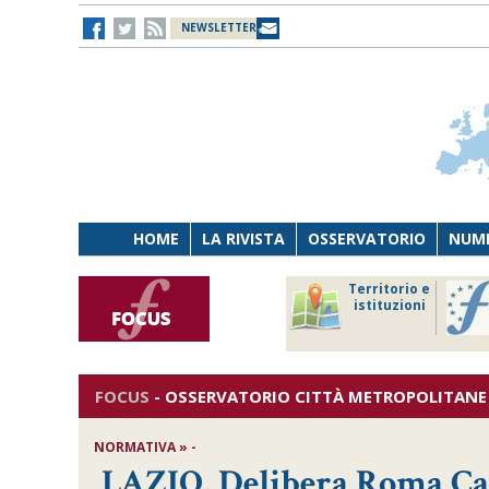
NEWSLETTER
HOME
LA RIVISTA
OSSERVATORIO
NUME
Lavoro
Osservatorio
Territorio e
Persona
di Diritto
istituzioni
Tecnologia
sanitario
FOCUS
-
OSSERVATORIO CITTÀ METROPOLITANE
NORMATIVA » -
LAZIO, Delibera Roma Cap