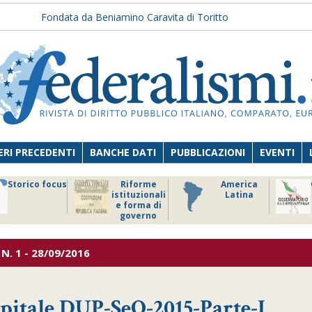
Fondata da Beniamino Caravita di Toritto
RI PRECEDENTI
BANCHE DATI
PUBBLICAZIONI
EVENTI
Storico focus
Riforme
America
istituzionali
Latina
e forma di
governo
N. 1 - 28/09/2016
itale DUP-SeO-2015-Parte-I