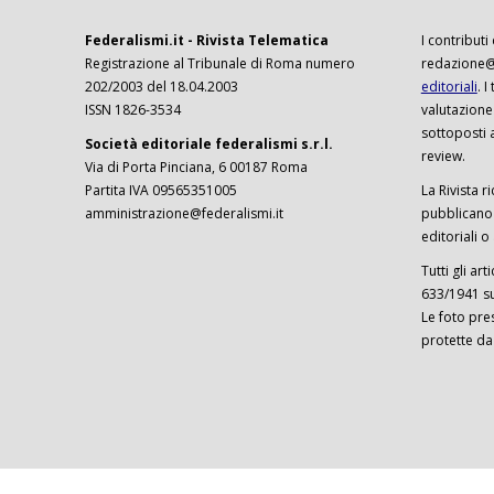
Federalismi.it - Rivista Telematica
I contributi
Registrazione al Tribunale di Roma numero
redazione@f
202/2003 del 18.04.2003
editoriali
. 
ISSN 1826-3534
valutazione
sottoposti 
Società editoriale federalismi s.r.l.
review.
Via di Porta Pinciana, 6 00187 Roma
Partita IVA 09565351005
La Rivista ri
amministrazione@federalismi.it
pubblicano c
editoriali o
Tutti gli ar
633/1941 sul
Le foto pre
protette da