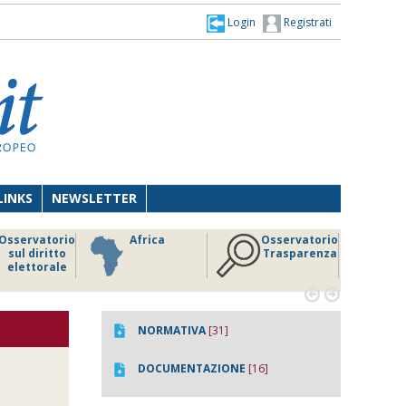
Login
Registrati
LINKS
NEWSLETTER
Osservatorio
Africa
Osservatorio
sul diritto
Trasparenza
elettorale


NORMATIVA
[31]
DOCUMENTAZIONE
[16]