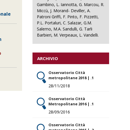
Gambino, L. Iannotta, G. Marcou, R.
Miccù, J. Morand- Deviller, A.
onale
Patroni Griffi, F. Pinto, F. Pizzetti,
P.L. Portaluri, C. Salazar, G.M.
Salerno, M.A. Sandulli, G. Tarli
Barbieri, M. Verpeaux, L. Vandelli.
n
D
ARCHIVIO
Osservatorio Città
metropolitane 2018 | .1
28/11/2018
Osservatorio Città
Metropolitane 2016 | .1
28/09/2016
Osservatorio Città
metropolitane 2015 | .2