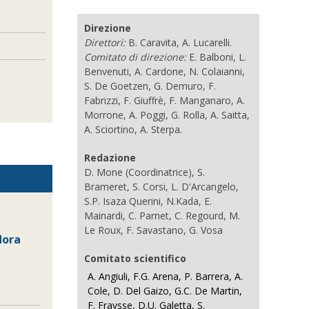
Direzione
Direttori:
B. Caravita, A. Lucarelli.
Comitato di direzione:
E. Balboni, L.
Benvenuti, A. Cardone, N. Colaianni,
S. De Goetzen, G. Demuro, F.
Fabrizzi, F. Giuffrè, F. Manganaro, A.
Morrone, A. Poggi, G. Rolla, A. Saitta,
A. Sciortino, A. Sterpa.
Redazione
D. Mone (Coordinatrice), S.
Brameret, S. Corsi, L. D'Arcangelo,
S.P. Isaza Querini, N.Kada, E.
Mainardi, C. Parnet, C. Regourd, M.
Le Roux, F. Savastano, G. Vosa
dora
Comitato scientifico
A. Angiuli, F.G. Arena, P. Barrera, A.
Cole, D. Del Gaizo, G.C. De Martin,
F. Fraysse, D.U. Galetta, S.