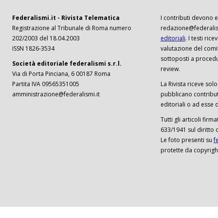
Federalismi.it - Rivista Telematica
I contributi devono es
Registrazione al Tribunale di Roma numero
redazione@federalism
202/2003 del 18.04.2003
editoriali
. I testi ri
ISSN 1826-3534
valutazione del comi
sottoposti a procedu
Società editoriale federalismi s.r.l.
review.
Via di Porta Pinciana, 6 00187 Roma
Partita IVA 09565351005
La Rivista riceve solo 
amministrazione@federalismi.it
pubblicano contributi
editoriali o ad esse d
Tutti gli articoli firm
633/1941 sul diritto 
Le foto presenti su
f
protette da copyrigh