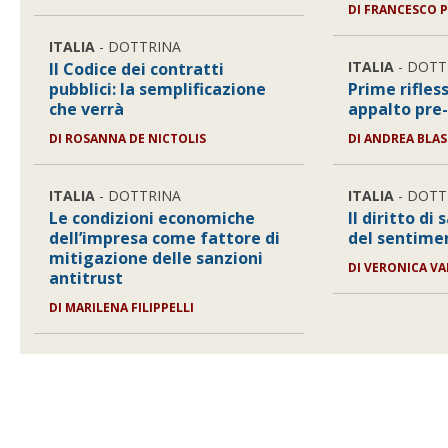
DI
FRANCESCO P
ITALIA
- DOTTRINA
ITALIA
- DOTT
Il Codice dei contratti
pubblici: la semplificazione
Prime rifles
che verrà
appalto pre
DI
ROSANNA DE NICTOLIS
DI
ANDREA BLAS
ITALIA
- DOTTRINA
ITALIA
- DOTT
Le condizioni economiche
Il diritto di 
dell’impresa come fattore di
del sentimen
mitigazione delle sanzioni
DI
VERONICA VA
antitrust
DI
MARILENA FILIPPELLI