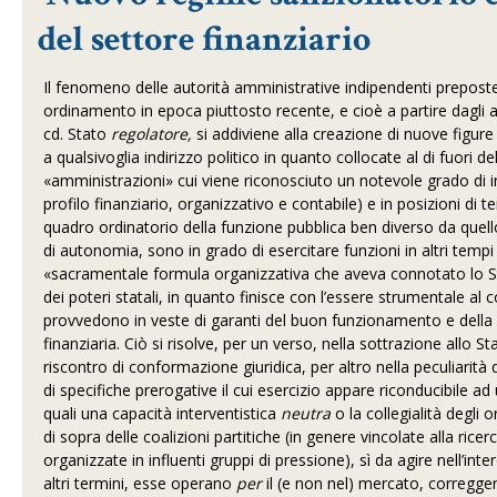
del settore finanziario
Il fenomeno delle autorità amministrative indipendenti preposte
ordinamento in epoca piuttosto recente, e cioè a partire dagli a
cd. Stato
regolatore,
si addiviene alla creazione di nuove figur
a qualsivoglia indirizzo politico in quanto collocate al di fuori del
«amministrazioni» cui viene riconosciuto un notevole grado di i
profilo finanziario, organizzativo e contabile) e in posizioni di te
quadro ordinatorio della funzione pubblica ben diverso da quel
di autonomia, sono in grado di esercitare funzioni in altri tempi 
«sacramentale formula organizzativa che aveva connotato lo Stato
dei poteri statali, in quanto finisce con l’essere strumentale al 
provvedono in veste di garanti del buon funzionamento e della s
finanziaria. Ciò si risolve, per un verso, nella sottrazione allo S
riscontro di conformazione giuridica, per altro nella peculiarità
di specifiche prerogative il cui esercizio appare riconducibile ad
quali una capacità interventistica
neutra
o la collegialità degli
di sopra delle coalizioni partitiche (in genere vincolate alla ricer
organizzate in influenti gruppi di pressione), sì da agire nell’int
altri termini, esse operano
per
il (e non nel) mercato, correggen