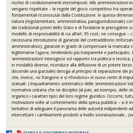
rischio di condizionamenti eteroimposti. Alle amministrazioni i
vengano rispettate – le regole del gioco competitivo tra operatori
fondamentali riconosciuti dalla Costituzione. In questa dimensio
natura (regolamentare, amministrativa, paragiurisdizionale) con 
dei tradizionali poteri dello Stato e di fondarne le prerogative
modello di responsabilità di cui all’art. 95 cost.; ne consegue – 
necessaria introduzione di garanzie del contradditorio rinforzat
amministrativo); garanzie in grado di compensare la mancata sog
legittimarne l’
agere
, rendendolo più trasparente e partecipato. E
‘amministrazioni’ interagisce sul rapporto tra politica e tecni
in modalità diverse, riconduce alla diffusione di un potere terz
discende una (parziale) deroga al principio di separazione dei pot
che, invece, «si frangono e si rifondono» in nuovi centri di imputa
statuali. L’inquadramento sistematico delle ‘amministrazioni’ i
normativa unitaria che ne disciplini (al pari, ad esempio, delle s
organico i caratteri tipici del loro regime giuridico. Occorre, tut
motivazioni volte al contenimento della spesa pubblica – si è in
tentativo di adeguare il panorama delle autorità indipendenti a
intercettare i cambiamenti prodotti a livello sovranazionale... (
SCARICA IL DOCUMENTO INTEGRALE