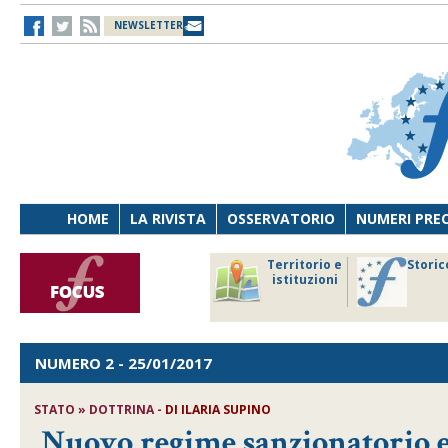
NEWSLETTER
HOME
LA RIVISTA
OSSERVATORIO
NUMERI PRE
avoro
Osservatorio
Territorio e
Storic
ersona
di Diritto
istituzioni
cnologia
sanitario
NUMERO 2
- 25/01/2017
STATO » DOTTRINA -
DI
ILARIA SUPINO
Nuovo regime sanzionatorio e 