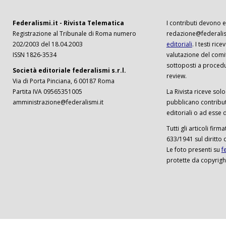
Federalismi.it - Rivista Telematica
I contributi devono es
Registrazione al Tribunale di Roma numero
redazione@federalism
202/2003 del 18.04.2003
editoriali
. I testi ri
ISSN 1826-3534
valutazione del comi
sottoposti a procedu
Società editoriale federalismi s.r.l.
review.
Via di Porta Pinciana, 6 00187 Roma
Partita IVA 09565351005
La Rivista riceve solo 
amministrazione@federalismi.it
pubblicano contributi
editoriali o ad esse d
Tutti gli articoli firm
633/1941 sul diritto 
Le foto presenti su
f
protette da copyrigh