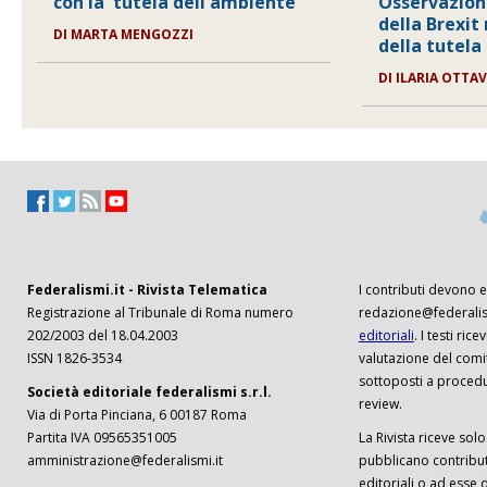
con la 'tutela dell'ambiente'
Osservazioni
della Brexit
DI
MARTA MENGOZZI
della tutela
DI
ILARIA OTTA
Federalismi.it - Rivista Telematica
I contributi devono es
Registrazione al Tribunale di Roma numero
redazione@federalism
202/2003 del 18.04.2003
editoriali
. I testi ri
ISSN 1826-3534
valutazione del comi
sottoposti a procedu
Società editoriale federalismi s.r.l.
review.
Via di Porta Pinciana, 6 00187 Roma
Partita IVA 09565351005
La Rivista riceve solo 
amministrazione@federalismi.it
pubblicano contributi
editoriali o ad esse d