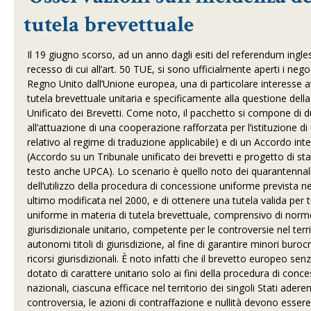
tutela brevettuale
Il 19 giugno scorso, ad un anno dagli esiti del referendum ingle
recesso di cui all’art. 50 TUE, si sono ufficialmente aperti i nego
Regno Unito dall’Unione europea, una di particolare interesse att
tutela brevettuale unitaria e specificamente alla questione della
Unificato dei Brevetti. Come noto, il pacchetto si compone di 
all’attuazione di una cooperazione rafforzata per l’istituzione 
relativo al regime di traduzione applicabile) e di un Accordo int
(Accordo su un Tribunale unificato dei brevetti e progetto di s
testo anche UPCA). Lo scenario è quello noto dei quarantennali 
dell’utilizzo della procedura di concessione uniforme prevista
ultimo modificata nel 2000,
e di ottenere una tutela valida per t
uniforme in materia di tutela brevettuale, comprensivo di norme
giurisdizionale unitario, competente per le controversie nel terri
autonomi titoli di giurisdizione, al fine di garantire minori burocr
ricorsi giurisdizionali. È noto infatti che il brevetto europeo sen
dotato di carattere unitario solo ai fini della procedura di conc
nazionali, ciascuna efficace nel territorio dei singoli Stati aderent
controversia, le azioni di contraffazione e nullità devono essere 