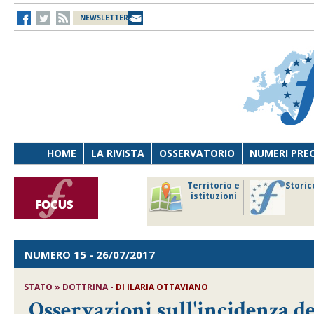
NEWSLETTER
HOME
LA RIVISTA
OSSERVATORIO
NUMERI PRE
avoro
Osservatorio
Territorio e
Storic
ersona
di Diritto
istituzioni
cnologia
sanitario
NUMERO 15
- 26/07/2017
STATO » DOTTRINA -
DI
ILARIA OTTAVIANO
Osservazioni sull'incidenza de