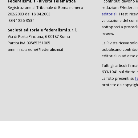
Federalismi.it - Rivista Telematica
I contributi devono es
Registrazione al Tribunale di Roma numero
redazione@federalism
202/2003 del 18.04.2003
editoriali
. I testi ri
ISSN 1826-3534
valutazione del comi
sottoposti a procedu
Società editoriale federalismi s.r.l.
review.
Via di Porta Pinciana, 6 00187 Roma
Partita IVA 09565351005
La Rivista riceve solo 
amministrazione@federalismi.it
pubblicano contributi
editoriali o ad esse d
Tutti gli articoli firm
633/1941 sul diritto 
Le foto presenti su
f
protette da copyrigh