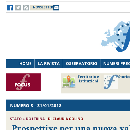
NEWSLETTER
HOME
LA RIVISTA
OSSERVATORIO
NUMERI PRE
avoro
Osservatorio
Territorio e
Storic
ersona
di Diritto
istituzioni
cnologia
sanitario
NUMERO 3
- 31/01/2018
STATO » DOTTRINA -
DI
CLAUDIA GOLINO
Prospettive per una nuova val