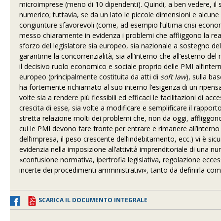
microimprese (meno di 10 dipendenti). Quindi, a ben vedere, il
numerico; tuttavia, se da un lato le piccole dimensioni e alcun
congiunture sfavorevoli (come, ad esempio l’ultima crisi economic
messo chiaramente in evidenza i problemi che affliggono la realt
sforzo del legislatore sia europeo, sia nazionale a sostegno dell
garantirne la concorrenzialità, sia all’interno che all’esterno de
il decisivo ruolo economico e sociale proprio delle PMI all’inte
europeo (principalmente costituita da atti di
soft law
), sulla b
ha fortemente richiamato al suo interno l’esigenza di un ripensa
volte sia a rendere più flessibili ed efficaci le facilitazioni di a
crescita di esse, sia volte a modificare e semplificare il rapp
stretta relazione molti dei problemi che, non da oggi, affliggono l
cui le PMI devono fare fronte per entrare e rimanere all’interno
dell’impresa, il peso crescente dell’indebitamento, ecc.) vi è s
evidenzia nella imposizione all’attività imprenditoriale di una num
«confusione normativa, ipertrofia legislativa, regolazione ec
incerte dei procedimenti amministrativi», tanto da definirla 
SCARICA IL DOCUMENTO INTEGRALE