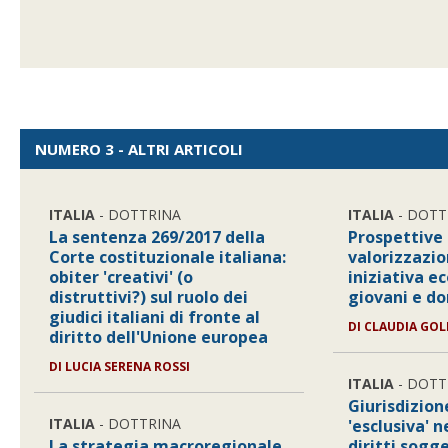
NUMERO 3 - ALTRI ARTICOLI
ITALIA
- DOTTRINA
ITALIA
- DOTT
La sentenza 269/2017 della
Prospettive
Corte costituzionale italiana:
valorizzazio
obiter 'creativi' (o
iniziativa e
distruttivi?) sul ruolo dei
giovani e d
giudici italiani di fronte al
DI
CLAUDIA GOL
diritto dell'Unione europea
DI
LUCIA SERENA ROSSI
ITALIA
- DOTT
Giurisdizio
ITALIA
- DOTTRINA
'esclusiva' n
La strategia macroregionale
diritti sogge