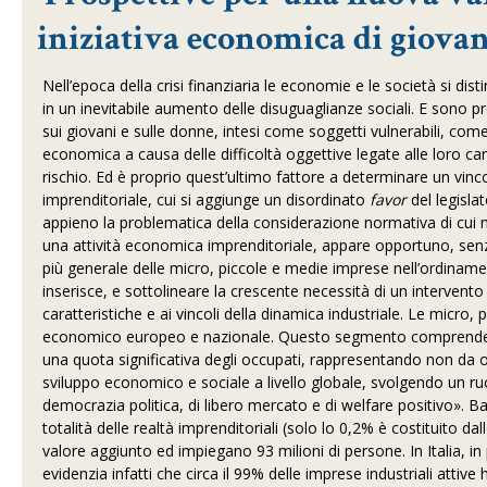
iniziativa economica di giova
Nell’epoca della crisi finanziaria le economie e le società si dist
in un inevitabile aumento delle disuguaglianze sociali. E sono
sui giovani e sulle donne, intesi come soggetti vulnerabili, come
economica a causa delle difficoltà oggettive legate alle loro 
rischio. Ed è proprio quest’ultimo fattore a determinare un vincol
imprenditoriale, cui si aggiunge un disordinato
favor
del legisla
appieno la problematica della considerazione normativa di cui 
una attività economica imprenditoriale, appare opportuno, senza
più generale delle micro, piccole e medie imprese nell’ordiname
inserisce, e sottolineare la crescente necessità di un intervento
caratteristiche e ai vincoli della dinamica industriale. Le micr
economico europeo e nazionale. Questo segmento comprende, inf
una quota significativa degli occupati, rappresentando non da og
sviluppo economico e sociale a livello globale, svolgendo un r
democrazia politica, di libero mercato e di welfare positivo». B
totalità delle realtà imprenditoriali (solo lo 0,2% è costituito dal
valore aggiunto ed impiegano 93 milioni di persone. In Italia, i
evidenzia infatti che circa il 99% delle imprese industriali attiv