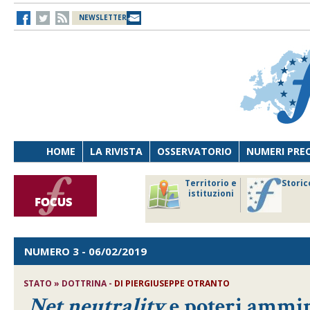
NEWSLETTER
HOME
LA RIVISTA
OSSERVATORIO
NUMERI PRE
avoro
Osservatorio
Territorio e
Storic
ersona
di Diritto
istituzioni
cnologia
sanitario
NUMERO 3
- 06/02/2019
STATO » DOTTRINA -
DI
PIERGIUSEPPE OTRANTO
Net neutrality
e poteri ammin