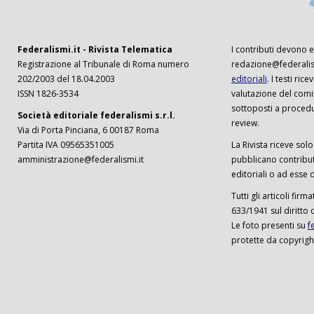
Federalismi.it - Rivista Telematica
I contributi devono es
Registrazione al Tribunale di Roma numero
redazione@federalism
202/2003 del 18.04.2003
editoriali
. I testi ri
ISSN 1826-3534
valutazione del comi
sottoposti a procedu
Società editoriale federalismi s.r.l.
review.
Via di Porta Pinciana, 6 00187 Roma
Partita IVA 09565351005
La Rivista riceve solo 
amministrazione@federalismi.it
pubblicano contributi
editoriali o ad esse d
Tutti gli articoli firm
633/1941 sul diritto 
Le foto presenti su
f
protette da copyrigh