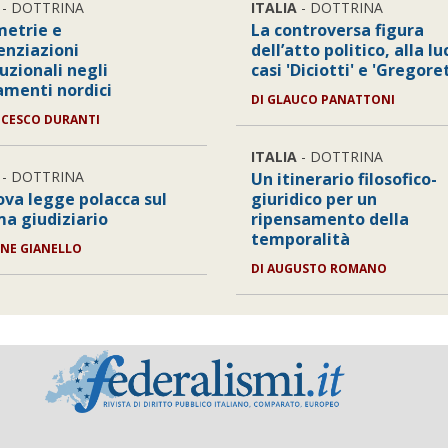
- DOTTRINA
ITALIA
- DOTTRINA
etrie e
La controversa figura
enziazioni
dell’atto politico, alla lu
uzionali negli
casi 'Diciotti' e 'Gregoret
amenti nordici
DI
GLAUCO PANATTONI
CESCO DURANTI
ITALIA
- DOTTRINA
- DOTTRINA
Un itinerario filosofico-
ova legge polacca sul
giuridico per un
ma giudiziario
ripensamento della
temporalità
NE GIANELLO
DI
AUGUSTO ROMANO