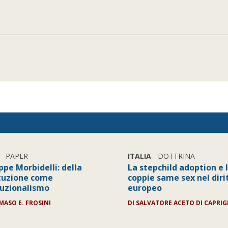
- PAPER
ITALIA
- DOTTRINA
ppe Morbidelli: della
La stepchild adoption e 
tuzione come
coppie same sex nel diri
tuzionalismo
europeo
ASO E. FROSINI
DI
SALVATORE ACETO DI CAPRIG