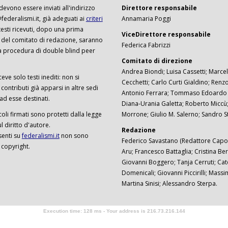
 devono essere inviati all'indirizzo
Direttore responsabile
ederalismi.it, già adeguati ai
criteri
Annamaria Poggi
I testi ricevuti, dopo una prima
ViceDirettore responsabile
 del comitato di redazione, saranno
Federica Fabrizzi
a procedura di double blind peer
Comitato di direzione
Andrea Biondi; Luisa Cassetti; Marcel
ceve solo testi inediti: non si
Cecchetti; Carlo Curti Gialdino; Ren
ontributi già apparsi in altre sedi
Antonio Ferrara; Tommaso Edoardo F
 ad esse destinati.
Diana-Urania Galetta; Roberto Miccù
ticoli firmati sono protetti dalla legge
Morrone; Giulio M. Salerno; Sandro S
 diritto d'autore.
Redazione
senti su
federalismi.it
non sono
Federico Savastano (Redattore Capo)
 copyright.
Aru; Francesco Battaglia; Cristina Ber
Giovanni Boggero; Tanja Cerruti; Cat
Domenicali; Giovanni Piccirilli; Mass
Martina Sinisi; Alessandro Sterpa.
Execution time: 128 ms - Your address is 216.73.216.144
Software Tour Operator