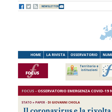
NEWSLETTER
HOME
LA RIVISTA
OSSERVATORIO
NUME
Lavoro
Osservatorio
Territorio e
Persona
di Diritto
istituzioni
Tecnologia
sanitario
FOCUS
-
OSSERVATORIO EMERGENZA COVID-19
N
STATO » PAPER -
DI
GIOVANNI CHIOLA
Il coronavirus e la rivolta