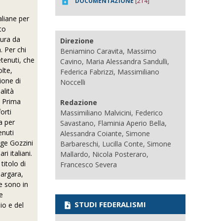
DOCUMENTAZIONE
[214]
aliane per
to
aura da
Direzione
. Per chi
Beniamino Caravita, Massimo
tenuti, che
Cavino, Maria Alessandra Sandulli,
lte,
Federica Fabrizzi, Massimiliano
ione di
Noccelli
alità
. Prima
Redazione
orti
Massimiliano Malvicini, Federico
ta per
Savastano, Flaminia Aperio Bella,
enuti
Alessandra Coiante, Simone
gge Gozzini
Barbareschi, Lucilla Conte, Simone
ri italiani.
Mallardo, Nicola Posteraro,
titolo di
Francesco Severa
Margara,
e sono in
ne
STUDI FEDERALISMI
io e del