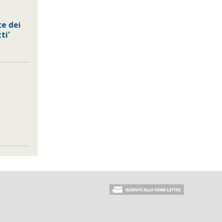
ce dei
ti'