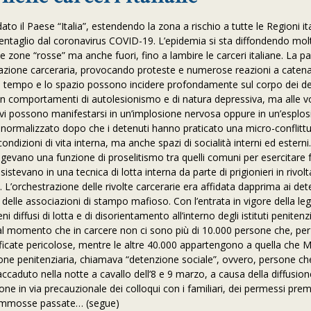
to il Paese “Italia”, estendendo la zona a rischio a tutte le Regioni it
epentaglio dal coronavirus COVID-19. L’epidemia si sta diffondendo mol
zone “rosse” ma anche fuori, fino a lambire le carceri italiane. La p
lazione carceraria, provocando proteste e numerose reazioni a catena
il tempo e lo spazio possono incidere profondamente sul corpo dei de
comportamenti di autolesionismo e di natura depressiva, ma alle vo
ivi possono manifestarsi in un’implosione nervosa oppure in un’esplos
ra normalizzato dopo che i detenuti hanno praticato una micro-conflittu
ndizioni di vita interna, ma anche spazi di socialità interni ed esterni
volgevano una funzione di proselitismo tra quelli comuni per esercitare f
sistevano in una tecnica di lotta interna da parte di prigionieri in rivol
a. L’orchestrazione delle rivolte carcerarie era affidata dapprima ai det
s delle associazioni di stampo mafioso. Con l’entrata in vigore della le
 diffusi di lotta e di disorientamento all’interno degli istituti penitenzia
l momento che in carcere non ci sono più di 10.000 persone che, per 
ificate pericolose, mentre le altre 40.000 appartengono a quella che 
ione penitenziaria, chiamava “detenzione sociale”, ovvero, persone ch
ccaduto nella notte a cavallo dell’8 e 9 marzo, a causa della diffusio
ne in via precauzionale dei colloqui con i familiari, dei permessi prem
e sommosse passate… (segue)