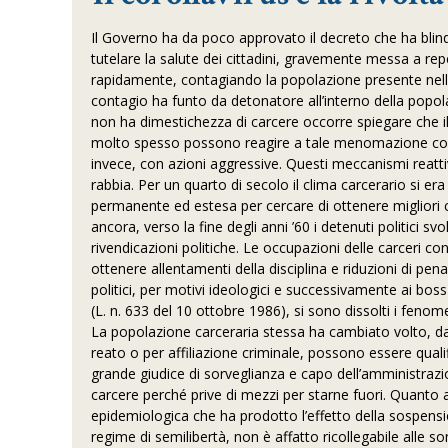
Il Governo ha da poco approvato il decreto che ha blinda
tutelare la salute dei cittadini, gravemente messa a r
rapidamente, contagiando la popolazione presente nelle 
contagio ha funto da detonatore all’interno della popo
non ha dimestichezza di carcere occorre spiegare che 
molto spesso possono reagire a tale menomazione con 
invece, con azioni aggressive. Questi meccanismi reatt
rabbia. Per un quarto di secolo il clima carcerario si e
permanente ed estesa per cercare di ottenere migliori co
ancora, verso la fine degli anni ’60 i detenuti politici s
rivendicazioni politiche. Le occupazioni delle carceri con
ottenere allentamenti della disciplina e riduzioni di pen
politici, per motivi ideologici e successivamente ai bos
(L. n. 633 del 10 ottobre 1986), si sono dissolti i fenomeni
La popolazione carceraria stessa ha cambiato volto, da
reato o per affiliazione criminale, possono essere qual
grande giudice di sorveglianza e capo dell’amministraz
carcere perché prive di mezzi per starne fuori. Quanto a
epidemiologica che ha prodotto l’effetto della sospensio
regime di semilibertà, non è affatto ricollegabile all