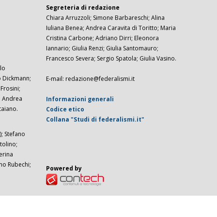
Segreteria di redazione
Chiara Arruzzoli; Simone Barbareschi; Alina
Iuliana Benea; Andrea Caravita di Toritto; Maria
Cristina Carbone; Adriano Dirri; Eleonora
Iannario; Giulia Renzi; Giulia Santomauro;
Francesco Severa; Sergio Spatola; Giulia Vasino.
lo
zo Dickmann;
E-mail: redazione@federalismi.it
rosini;
; Andrea
Informazioni generali
taiano.
Codice etico
Collana "Studi di federalismi.it"
; Stefano
tolino;
erina
imo Rubechi;
Powered by