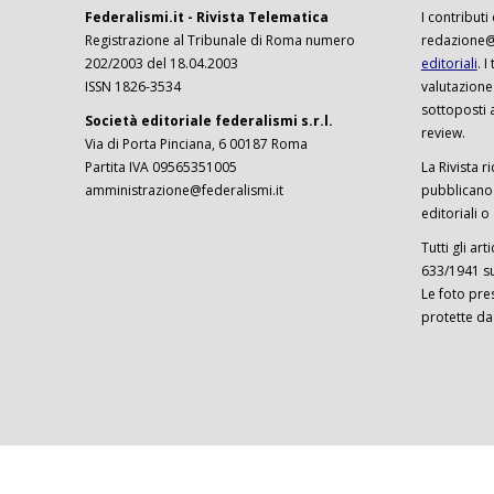
Federalismi.it - Rivista Telematica
I contributi
Registrazione al Tribunale di Roma numero
redazione@f
202/2003 del 18.04.2003
editoriali
. 
ISSN 1826-3534
valutazione
sottoposti 
Società editoriale federalismi s.r.l.
review.
Via di Porta Pinciana, 6 00187 Roma
Partita IVA 09565351005
La Rivista ri
amministrazione@federalismi.it
pubblicano c
editoriali o
Tutti gli ar
633/1941 sul
Le foto pre
protette da