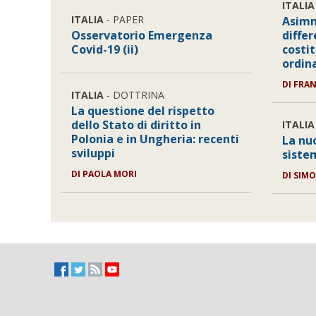
ITALIA
ITALIA
- PAPER
Asimm
Osservatorio Emergenza
differ
Covid-19 (ii)
costit
ordin
DI
FRAN
ITALIA
- DOTTRINA
La questione del rispetto
dello Stato di diritto in
ITALIA
Polonia e in Ungheria: recenti
La nu
sviluppi
siste
DI
PAOLA MORI
DI
SIMO