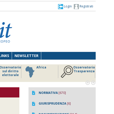
Login
Registrati
LINKS
NEWSLETTER
Osservatorio
Africa
Osservatorio
sul diritto
Trasparenza
elettorale


NORMATIVA
[670]
GIURISPRUDENZA
[6]