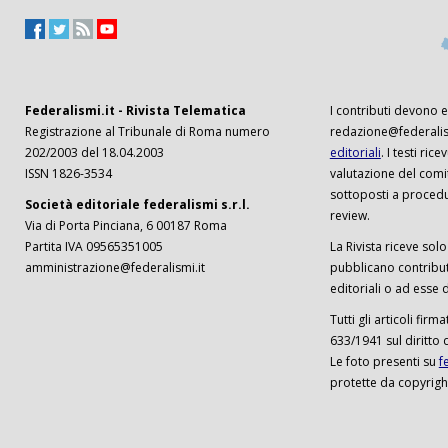
Federalismi.it - Rivista Telematica
I contributi devono es
Registrazione al Tribunale di Roma numero
redazione@federalism
202/2003 del 18.04.2003
editoriali
. I testi ri
ISSN 1826-3534
valutazione del comi
sottoposti a procedu
Società editoriale federalismi s.r.l.
review.
Via di Porta Pinciana, 6 00187 Roma
Partita IVA 09565351005
La Rivista riceve solo 
amministrazione@federalismi.it
pubblicano contributi
editoriali o ad esse d
Tutti gli articoli firm
633/1941 sul diritto 
Le foto presenti su
f
protette da copyrigh