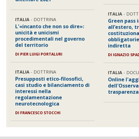
ITALIA
- DOTT
ITALIA
- DOTTRINA
Green pass i
L'«incanto che non so dire»:
all’estero, 
unicità e unicismi
costituziona
procedimentali nel governo
obbligatorie
del territorio
indiretta
DI
PIER LUIGI PORTALURI
DI
IGNAZIO SPA
ITALIA
- DOTTRINA
ITALIA
- DOC
Presupposti etico-filosofici,
Online l'ag
casi studio e bilanciamento di
dell'Osserva
interessi nella
trasparenza
regolamentazione
neurotecnologica
DI
FRANCESCO STOCCHI