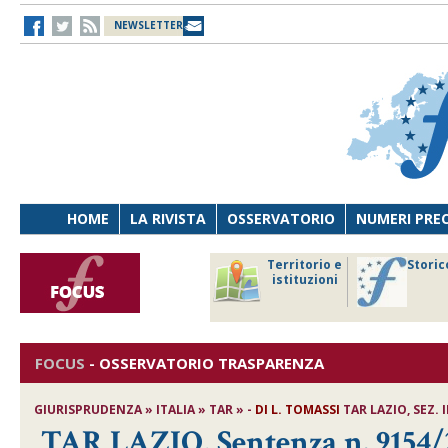
NEWSLETTER
HOME
LA RIVISTA
OSSERVATORIO
NUMERI PRE
avoro
Osservatorio
Territorio e
Storic
ersona
di Diritto
istituzioni
cnologia
sanitario
FOCUS
-
OSSERVATORIO TRASPARENZA
GIURISPRUDENZA » ITALIA » TAR » -
DI
L. TOMASSI
TAR LAZIO, SEZ. I
TAR LAZIO, Sentenza n. 9154/20