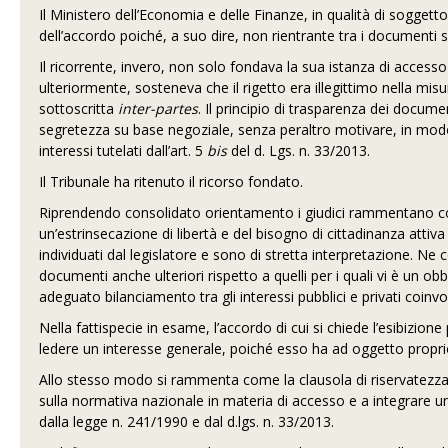
Il Ministero dell’Economia e delle Finanze, in qualità di soggett
dell’accordo poiché, a suo dire, non rientrante tra i documenti 
Il ricorrente, invero, non solo fondava la sua istanza di accesso 
ulteriormente, sosteneva che il rigetto era illegittimo nella misu
sottoscritta
inter-partes
. Il principio di trasparenza dei docume
segretezza su base negoziale, senza peraltro motivare, in modo p
interessi tutelati dall’art. 5
bis
del d. Lgs. n. 33/2013.
Il Tribunale ha ritenuto il ricorso fondato.
Riprendendo consolidato orientamento i giudici rammentano come
un’estrinsecazione di libertà e del bisogno di cittadinanza attiva
individuati dal legislatore e sono di stretta interpretazione. Ne
documenti anche ulteriori rispetto a quelli per i quali vi è un ob
adeguato bilanciamento tra gli interessi pubblici e privati coinv
Nella fattispecie in esame, l’accordo di cui si chiede l’esibizio
ledere un interesse generale, poiché esso ha ad oggetto proprio
Allo stesso modo si rammenta come la clausola di riservatezza 
sulla normativa nazionale in materia di accesso e a integrare un l
dalla legge n. 241/1990 e dal d.lgs. n. 33/2013.