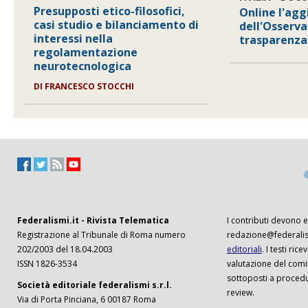
Presupposti etico-filosofici,
Online l'ag
casi studio e bilanciamento di
dell'Osserva
interessi nella
trasparenza
regolamentazione
neurotecnologica
DI
FRANCESCO STOCCHI
Federalismi.it - Rivista Telematica
I contributi devono es
Registrazione al Tribunale di Roma numero
redazione@federalism
202/2003 del 18.04.2003
editoriali
. I testi ri
ISSN 1826-3534
valutazione del comi
sottoposti a procedu
Società editoriale federalismi s.r.l.
review.
Via di Porta Pinciana, 6 00187 Roma