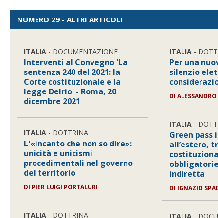
NUMERO 29 - ALTRI ARTICOLI
ITALIA
- DOCUMENTAZIONE
ITALIA
- DOTT
Interventi al Convegno 'La
Per una nuov
sentenza 240 del 2021: la
silenzio elet
Corte costituzionale e la
considerazio
legge Delrio' - Roma, 20
DI
ALESSANDRO
dicembre 2021
ITALIA
- DOTT
ITALIA
- DOTTRINA
Green pass i
L'«incanto che non so dire»:
all’estero, 
unicità e unicismi
costituziona
procedimentali nel governo
obbligatorie
del territorio
indiretta
DI
PIER LUIGI PORTALURI
DI
IGNAZIO SPA
ITALIA
- DOTTRINA
ITALIA
- DOC