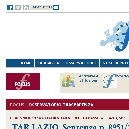
NEWSLETTER
HOME
LA RIVISTA
OSSERVATORIO
NUMERI PRE
avoro
Osservatorio
Territorio e
Storic
ersona
di Diritto
istituzioni
cnologia
sanitario
FOCUS
-
OSSERVATORIO TRASPARENZA
GIURISPRUDENZA » ITALIA » TAR » -
DI
L. TOMASSI
TAR LAZIO, SEZ. I
TAR LAZIO, Sentenza n. 8951/2