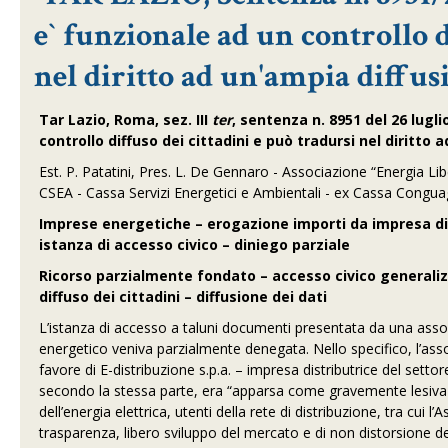
e` funzionale ad un controllo d
nel diritto ad un'ampia diffusi
Tar Lazio, Roma, sez. III
ter
, sentenza n. 8951 del 26 lugli
controllo diffuso dei cittadini e pu
ò
tradursi nel diritto a
Est. P. Patatini, Pres. L. De Gennaro - Associazione “Energia 
CSEA - Cassa Servizi Energetici e Ambientali - ex Cassa Conguag
Imprese energetiche – erogazione importi da impresa dist
istanza di accesso civico – diniego parziale
Ricorso parzialmente fondato – accesso civico generalizza
diffuso dei cittadini – diffusione dei dati
L’istanza di accesso a taluni documenti presentata da una asso
energetico veniva parzialmente denegata. Nello specifico, l’ass
favore di E-distribuzione s.p.a. – impresa distributrice del set
secondo la stessa parte, era “apparsa come gravemente lesiva d
dell’energia elettrica, utenti della rete di distribuzione, tra cui 
trasparenza, libero sviluppo del mercato e di non distorsione d