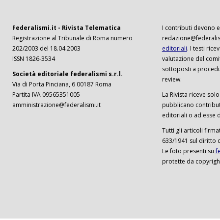
Federalismi.it - Rivista Telematica
I contributi devono es
Registrazione al Tribunale di Roma numero
redazione@federalism
202/2003 del 18.04.2003
editoriali
. I testi ri
ISSN 1826-3534
valutazione del comi
sottoposti a procedu
Società editoriale federalismi s.r.l.
review.
Via di Porta Pinciana, 6 00187 Roma
Partita IVA 09565351005
La Rivista riceve solo 
amministrazione@federalismi.it
pubblicano contributi
editoriali o ad esse d
Tutti gli articoli firm
633/1941 sul diritto 
Le foto presenti su
f
protette da copyrigh