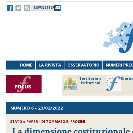
NEWSLETTER
HOME
LA RIVISTA
OSSERVATORIO
NUMERI PRE
avoro
Osservatorio
Territorio e
Storic
ersona
di Diritto
istituzioni
cnologia
sanitario
NUMERO 6
- 23/02/2022
STATO » PAPER -
DI
TOMMASO E. FROSINI
La dimensione costituzionale 