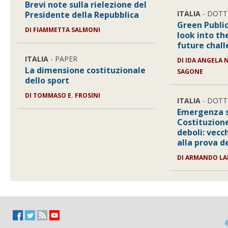
Brevi note sulla rielezione del
ITALIA
- DOTT
Presidente della Repubblica
Green Publi
DI
FIAMMETTA SALMONI
look into th
future chal
ITALIA
- PAPER
DI
IDA ANGELA 
La dimensione costituzionale
SAGONE
dello sport
DI
TOMMASO E. FROSINI
ITALIA
- DOTT
Emergenza s
Costituzion
deboli: vecch
alla prova 
DI
ARMANDO LA