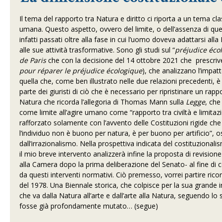
Il tema del rapporto tra Natura e diritto ci riporta a un tema class
umana. Questo aspetto, ovvero del limite, o dell’assenza di qu
infatti passati oltre alla fase in cui l’uomo doveva adattarsi all
alle sue attività trasformative. Sono gli studi sul “
préjudice éco
de Paris
che con la decisione del 14 ottobre 2021 che prescriv
pour réparer le préjudice écologique
), che analizzano l’impatt
quella che, come ben illustrato nelle due relazioni precedenti, 
parte dei giuristi di ciò che è necessario per ripristinare un ra
Natura che ricorda l’allegoria di Thomas Mann sulla
Legge
, che
come limite all’agire umano come “rapporto tra civiltà e limitazion
rafforzato solamente con l’avvento delle Costituzioni rigide che
l’individuo non è buono per natura, è per buono per artificio”, 
dall’irrazionalismo. Nella prospettiva indicata del costituziona
il mio breve intervento analizzerà infine la proposta di revisio
alla Camera dopo la prima deliberazione del Senato- al fine di 
da questi interventi normativi. Ciò premesso, vorrei partire rico
del 1978. Una Biennale storica, che colpisce per la sua grande 
che va dalla Natura all’arte e dall’arte alla Natura, seguendo l
fosse già profondamente mutato… (segue)