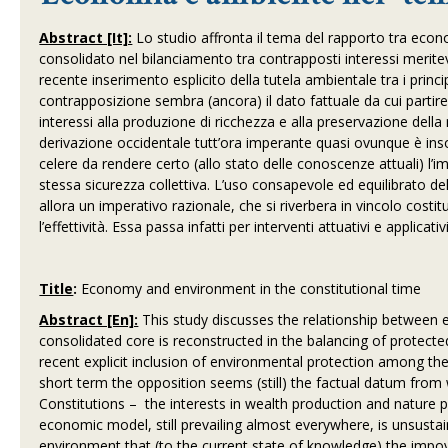
Abstract [It]:
Lo studio affronta il tema del rapporto tra econom
consolidato nel bilanciamento tra contrapposti interessi meritevo
recente inserimento esplicito della tutela ambientale tra i prin
contrapposizione sembra (ancora) il dato fattuale da cui partire,
interessi alla produzione di ricchezza e alla preservazione dell
derivazione occidentale tutt’ora imperante quasi ovunque è inso
celere da rendere certo (allo stato delle conoscenze attuali) l
stessa sicurezza collettiva. L’uso consapevole ed equilibrato dell
allora un imperativo razionale, che si riverbera in vincolo costi
l’effettività. Essa passa infatti per interventi attuativi e applica
Title
:
Economy and environment in the constitutional time
Abstract [En]:
This study discusses the relationship between 
consolidated core is reconstructed in the balancing of protecte
recent explicit inclusion of environmental protection among the
short term the opposition seems (still) the factual datum from 
Constitutions – the interests in wealth production and nature 
economic model, still prevailing almost everywhere, is unsustain
environment that (to the current state of knowledge) the impov