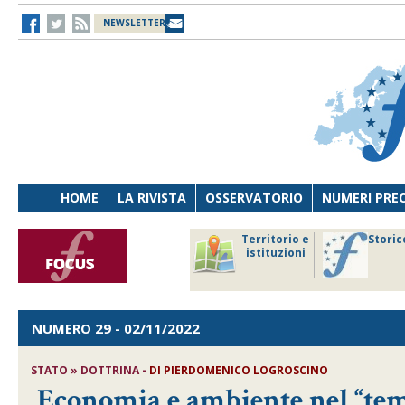
NEWSLETTER
HOME
LA RIVISTA
OSSERVATORIO
NUMERI PRE
avoro
Osservatorio
Territorio e
Storic
ersona
di Diritto
istituzioni
cnologia
sanitario
NUMERO 29
- 02/11/2022
STATO » DOTTRINA -
DI
PIERDOMENICO LOGROSCINO
Economia e ambiente nel “tem