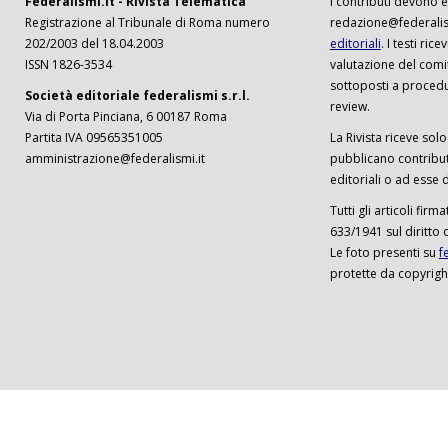
Federalismi.it - Rivista Telematica
I contributi devono es
Registrazione al Tribunale di Roma numero
redazione@federalism
202/2003 del 18.04.2003
editoriali
. I testi ri
ISSN 1826-3534
valutazione del comi
sottoposti a procedu
Società editoriale federalismi s.r.l.
review.
Via di Porta Pinciana, 6 00187 Roma
Partita IVA 09565351005
La Rivista riceve solo 
amministrazione@federalismi.it
pubblicano contributi
editoriali o ad esse d
Tutti gli articoli firm
633/1941 sul diritto 
Le foto presenti su
f
protette da copyrigh