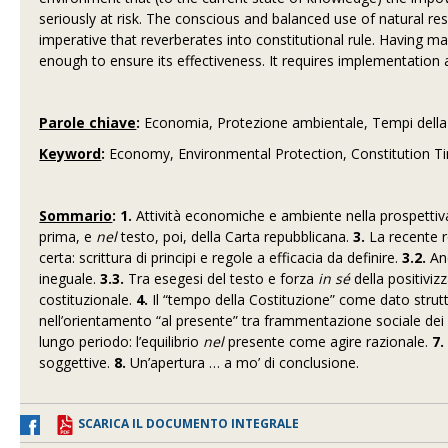
seriously at risk. The conscious and balanced use of natural res
imperative that reverberates into constitutional rule. Having m
enough to ensure its effectiveness. It requires implementation
Parole chiave
:
Economia, Protezione ambientale, Tempi della
Keyword
:
Economy, Environmental Protection, Constitution T
Sommario
:
1.
Attività economiche e ambiente nella prospettiv
prima, e
nel
testo, poi, della Carta repubblicana.
3.
La recente r
certa: scrittura di principi e regole a efficacia da definire.
3.2.
An
ineguale.
3.3.
Tra esegesi del testo e forza
in sé
della positiviz
costituzionale.
4.
Il “tempo della Costituzione” come dato strut
nell’orientamento “al presente” tra frammentazione sociale dei c
lungo periodo: l’equilibrio
nel
presente come agire razionale.
7.
soggettive.
8.
Un’apertura … a mo’ di conclusione.
SCARICA IL DOCUMENTO INTEGRALE