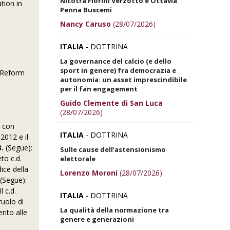
Nicotra Fiorini Verzotto e Ottavia
tion in
Penna Buscemi
Nancy Caruso
(28/07/2026)
ITALIA
- DOTTRINA
La governance del calcio (e dello
sport in genere) fra democrazia e
, Reform
autonomia: un asset imprescindibile
per il fan engagement
Guido Clemente di San Luca
(28/07/2026)
)
’ con
ITALIA
- DOTTRINA
2012 e il
3.
(Segue):
Sulle cause dell’astensionismo
to c.d.
elettorale
ice della
Lorenzo Moroni
(28/07/2026)
(Segue):
Il c.d.
ITALIA
- DOTTRINA
ruolo di
La qualità della normazione tra
rito alle
genere e generazioni