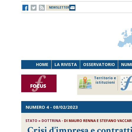
NEWSLETTER
HOME
LA RIVISTA
OSSERVATORIO
NUME
Lavoro
Osservatorio
Territorio e
Persona
di Diritto
istituzioni
Tecnologia
sanitario
NUMERO 4
- 08/02/2023
STATO » DOTTRINA -
DI
MAURO RENNA E STEFANO VACCAR
Crisi d’impresa e contratti