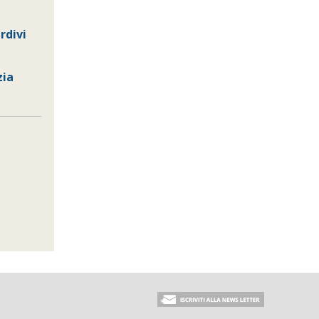
ardivi
zia