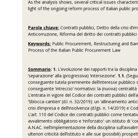
As the analysis shows, several critical issues characteri
light of the ongoing reform process of Italian public p
Parole chiave:
Contratti pubblici, Diritto della crisi d
Anticorruzione, Riforma del diritto dei contratti pubblici
Keywords:
Public Procurement, Restructuring and Ban
Process of the Italian Public Procurement Law
Sommario
: 1.
L’evoluzione dei rapporti tra la disciplina
‘separazione’ alla (progressiva) ‘intersezione’.
1.1.
(Segue
conseguente tutela preminente dell’interesse pubblico s
conseguente ‘intreccio’ normativo: la (nuova) centralità de
L’entrata in vigore del Codice dei contratti pubblici dell
‘Sblocca-cantieri’ (d.l. n. 32/2019): un ‘allineamento anti
crisi d’impresa e dell’insolvenza (d.lgs. n. 14/2019) e Codi
L’art. 110 del Codice dei contratti pubblici come tentativ
avvalimento obbligatorio e ‘rinforzato’: un istituto di
A.N.AC. nell’implementazione della disciplina sull’avval
ulteriori criticità dell’istituto e alle sue (possibili) prospe