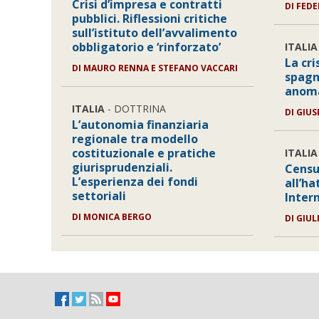
Crisi d’impresa e contratti
DI
FEDE
pubblici. Riflessioni critiche
sull’istituto dell’avvalimento
obbligatorio e ‘rinforzato’
ITALIA
La cri
DI
MAURO RENNA E STEFANO VACCARI
spagn
anoma
ITALIA
- DOTTRINA
DI
GIUS
L’autonomia finanziaria
regionale tra modello
costituzionale e pratiche
ITALIA
giurisprudenziali.
Censu
L’esperienza dei fondi
all’ha
settoriali
Inter
DI
MONICA BERGO
DI
GIUL