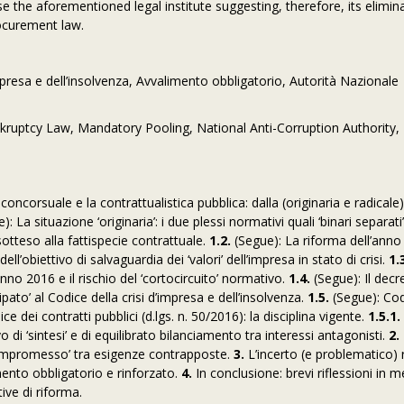
se the aforementioned legal institute suggesting, therefore, its elimina
rocurement law.
’impresa e dell’insolvenza, Avvalimento obbligatorio, Autorità Nazionale
kruptcy Law, Mandatory Pooling, National Anti-Corruption Authority
 concorsuale e la contrattualistica pubblica: dalla (originaria e radicale
): La situazione ‘originaria’: i due plessi normativi quali ‘binari separati
otteso alla fattispecie contrattuale.
1.2.
(Segue): La riforma dell’anno 
ll’obiettivo di salvaguardia dei ‘valori’ dell’impresa in stato di crisi.
1.
’anno 2016 e il rischio del ‘cortocircuito’ normativo.
1.4.
(Segue): Il decre
cipato’ al Codice della crisi d’impresa e dell’insolvenza.
1.5.
(Segue): Cod
ce dei contratti pubblici (d.lgs. n. 50/2016): la disciplina vigente.
1.5.1.
o di ‘sintesi’ e di equilibrato bilanciamento tra interessi antagonisti.
2.
 ‘compromesso’ tra esigenze contrapposte.
3.
L’incerto (e problematico) 
imento obbligatorio e rinforzato.
4.
In conclusione: brevi riflessioni in me
ttive di riforma.