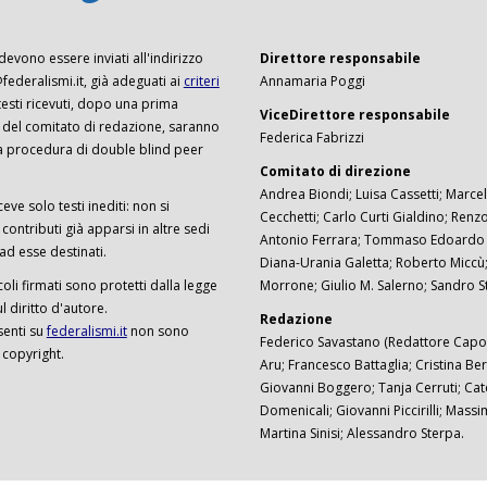
 devono essere inviati all'indirizzo
Direttore responsabile
ederalismi.it, già adeguati ai
criteri
Annamaria Poggi
I testi ricevuti, dopo una prima
ViceDirettore responsabile
 del comitato di redazione, saranno
Federica Fabrizzi
a procedura di double blind peer
Comitato di direzione
Andrea Biondi; Luisa Cassetti; Marcel
ceve solo testi inediti: non si
Cecchetti; Carlo Curti Gialdino; Ren
ontributi già apparsi in altre sedi
Antonio Ferrara; Tommaso Edoardo F
 ad esse destinati.
Diana-Urania Galetta; Roberto Miccù
ticoli firmati sono protetti dalla legge
Morrone; Giulio M. Salerno; Sandro S
 diritto d'autore.
Redazione
senti su
federalismi.it
non sono
Federico Savastano (Redattore Capo)
 copyright.
Aru; Francesco Battaglia; Cristina Ber
Giovanni Boggero; Tanja Cerruti; Cat
Domenicali; Giovanni Piccirilli; Mass
Martina Sinisi; Alessandro Sterpa.