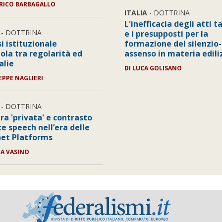
RICO BARBAGALLO
ITALIA
- DOTTRINA
L'inefficacia degli atti t
- DOTTRINA
e i presupposti per la
si istituzionale
formazione del silenzio-
ola tra regolarità ed
assenso in materia edili
lie
DI
LUCA GOLISANO
EPPE NAGLIERI
- DOTTRINA
ra 'privata' e contrasto
te speech nell’era delle
net Platforms
IA VASINO