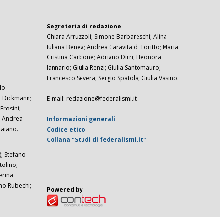
Segreteria di redazione
Chiara Arruzzoli; Simone Barbareschi; Alina
Iuliana Benea; Andrea Caravita di Toritto; Maria
Cristina Carbone; Adriano Dirri; Eleonora
Iannario; Giulia Renzi; Giulia Santomauro;
Francesco Severa; Sergio Spatola; Giulia Vasino.
lo
zo Dickmann;
E-mail: redazione@federalismi.it
rosini;
; Andrea
Informazioni generali
taiano.
Codice etico
Collana "Studi di federalismi.it"
; Stefano
tolino;
erina
imo Rubechi;
Powered by