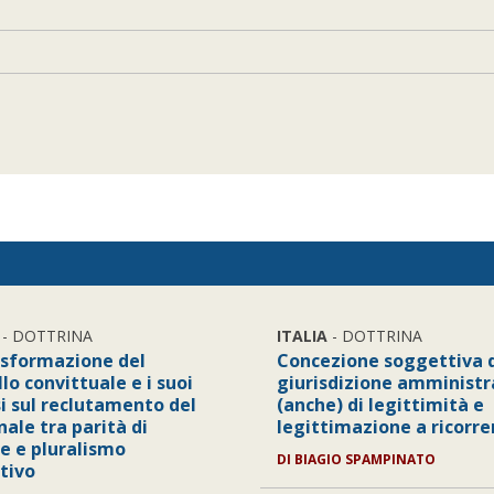
- DOTTRINA
ITALIA
- DOTTRINA
asformazione del
Concezione soggettiva d
o convittuale e i suoi
giurisdizione amministr
si sul reclutamento del
(anche) di legittimità e
ale tra parità di
legittimazione a ricorre
e e pluralismo
DI
BIAGIO SPAMPINATO
tivo