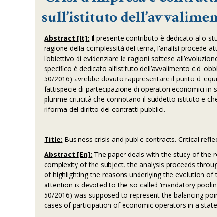
sull’istituto dell’avvalimen
Abstract [It]:
Il presente contributo è dedicato allo studi
ragione della complessità del tema, l’analisi procede at
l’obiettivo di evidenziare le ragioni sottese all’evoluzi
specifico è dedicato all’istituto dell’avvalimento c.d. obbl
50/2016) avrebbe dovuto rappresentare il punto di equilibri
fattispecie di partecipazione di operatori economici in st
plurime criticità che connotano il suddetto istituto e c
riforma del diritto dei contratti pubblici.
Title:
Business crisis and public contracts. Critical ref
Abstract [En]:
The paper deals with the study of the 
complexity of the subject, the analysis proceeds throug
of highlighting the reasons underlying the evolution of
attention is devoted to the so-called ‘mandatory pooli
50/2016) was supposed to represent the balancing point w
cases of participation of economic operators in a state