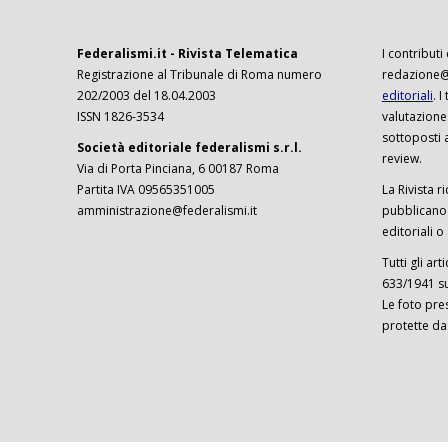
Federalismi.it - Rivista Telematica
I contributi
Registrazione al Tribunale di Roma numero
redazione@f
202/2003 del 18.04.2003
editoriali
. 
ISSN 1826-3534
valutazione
sottoposti 
Società editoriale federalismi s.r.l.
review.
Via di Porta Pinciana, 6 00187 Roma
Partita IVA 09565351005
La Rivista ri
amministrazione@federalismi.it
pubblicano c
editoriali o
Tutti gli ar
633/1941 sul
Le foto pre
protette da