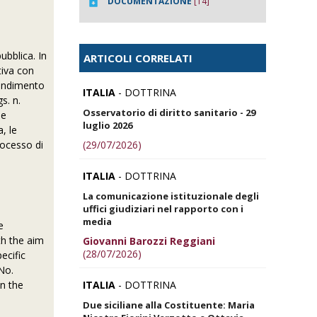
DOCUMENTAZIONE
[14]
pubblica. In
ARTICOLI CORRELATI
tiva con
ofondimento
ITALIA
- DOTTRINA
s. n.
Osservatorio di diritto sanitario - 29
le
luglio 2026
, le
(29/07/2026)
rocesso di
ITALIA
- DOTTRINA
La comunicazione istituzionale degli
uffici giudiziari nel rapporto con i
media
e
th the aim
Giovanni Barozzi Reggiani
(28/07/2026)
ecific
No.
ITALIA
- DOTTRINA
in the
Due siciliane alla Costituente: Maria