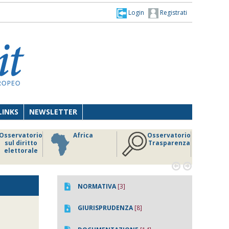
Login
Registrati
LINKS
NEWSLETTER
Osservatorio
Africa
Osservatorio
sul diritto
Trasparenza
elettorale


NORMATIVA
[3]
GIURISPRUDENZA
[8]