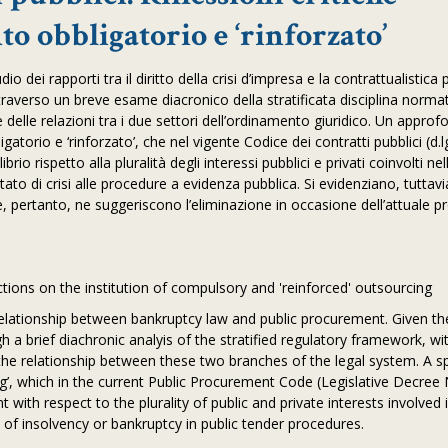
to obbligatorio e ‘rinforzato’
o dei rapporti tra il diritto della crisi d’impresa e la contrattualistica 
traverso un breve esame diacronico della stratificata disciplina norma
one delle relazioni tra i due settori dell’ordinamento giuridico. Un appr
igatorio e ‘rinforzato’, che nel vigente Codice dei contratti pubblici (d.lg
o rispetto alla pluralità degli interessi pubblici e privati coinvolti nel
ato di crisi alle procedure a evidenza pubblica. Si evidenziano, tuttavia
he, pertanto, ne suggeriscono l’eliminazione in occasione dell’attuale p
lections on the institution of compulsory and 'reinforced' outsourcing
relationship between bankruptcy law and public procurement. Given th
h a brief diachronic analyis of the stratified regulatory framework, wi
 the relationship between these two branches of the legal system. A sp
ng’, which in the current Public Procurement Code (Legislative Decree 
ith respect to the plurality of public and private interests involved 
 of insolvency or bankruptcy in public tender procedures.