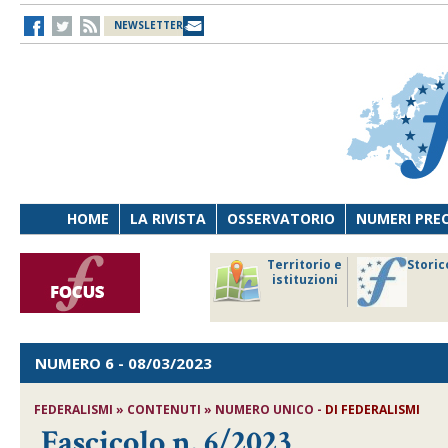
NEWSLETTER
HOME
LA RIVISTA
OSSERVATORIO
NUMERI PRE
avoro
Osservatorio
Territorio e
Storic
ersona
di Diritto
istituzioni
cnologia
sanitario
NUMERO 6
- 08/03/2023
FEDERALISMI » CONTENUTI » NUMERO UNICO -
DI
FEDERALISMI
Fascicolo n. 6/2023