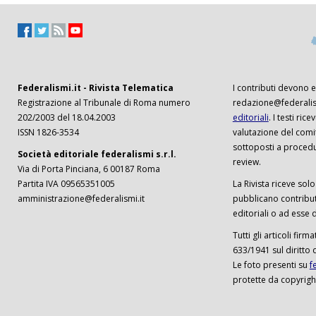
Federalismi.it - Rivista Telematica
I contributi devono es
Registrazione al Tribunale di Roma numero
redazione@federalism
202/2003 del 18.04.2003
editoriali
. I testi ri
ISSN 1826-3534
valutazione del comi
sottoposti a procedu
Società editoriale federalismi s.r.l.
review.
Via di Porta Pinciana, 6 00187 Roma
Partita IVA 09565351005
La Rivista riceve solo 
amministrazione@federalismi.it
pubblicano contributi
editoriali o ad esse d
Tutti gli articoli firm
633/1941 sul diritto 
Le foto presenti su
f
protette da copyrigh