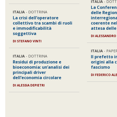
ITALIA
- DOTT
La Conferen
ITALIA
- DOTTRINA
delle Regio
La crisi dell’operatore
interregiona
collettivo tra scambi di ruoli
coerente ne
e immodificabilità
attesa delle
soggettiva
DI
ALESSANDRO
DI
STEFANO VINTI
ITALIA
- PAPE
ITALIA
- DOTTRINA
Il prefetto i
Residui di produzione e
origini alla 
bioeconomia: un’analisi dei
fascismo
principali driver
DI
FEDERICO AL
dell’economia circolare
DI
ALESSIA DEPIETRI