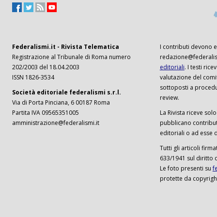
Federalismi.it - Rivista Telematica
I contributi devono es
Registrazione al Tribunale di Roma numero
redazione@federalism
202/2003 del 18.04.2003
editoriali
. I testi ri
ISSN 1826-3534
valutazione del comi
sottoposti a procedu
Società editoriale federalismi s.r.l.
review.
Via di Porta Pinciana, 6 00187 Roma
Partita IVA 09565351005
La Rivista riceve solo 
amministrazione@federalismi.it
pubblicano contributi
editoriali o ad esse d
Tutti gli articoli firm
633/1941 sul diritto 
Le foto presenti su
f
protette da copyrigh