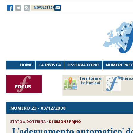
NEWSLETTER
HOME
LA RIVISTA
OSSERVATORIO
NUMERI PRE
avoro
Osservatorio
Territorio e
Storic
ersona
di Diritto
istituzioni
cnologia
sanitario
NUMERO 23
- 03/12/2008
STATO » DOTTRINA -
DI SIMONE PAJNO
L'adeguamento automatico' deg