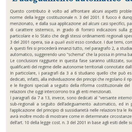
Questo contributo è volto ad affrontare alcuni aspetti proble
norme della legge costituzionale n. 3 del 2001. Il fuoco è dunqu
menzionato, e dalla sua applicazione ad alcuni casi specifici, par
di carattere sistemico, in grado di fornirci indicazioni sulla
particolare e lo Stato che degli stessi ordinamenti regionali speci
3 del 2001 opera, sia a
quali esiti
esso conduce. I due temi, come
A questi fini si procederà innanzi tutto, nel paragrafo 2, a stud
automatico, suggerendo uno “schema” che la possa in prima bat
Le conclusioni raggiunte in questa fase saranno utilizzate, suc
qualificanti del regime delle autonomie territoriali connotate dall
In particolare, i paragrafi da 3 a 6 studiano quello che può es
dedicati, infatti, alla individuazione dei principi che regolano il r
e le Regioni speciali a seguito della riforma costituzionale del
relazioni che oggi intercorrono tra gli enti menzionati.
I paragrafi da 7 a 13, invece, sono dedicati al “versante interno
sub-regionali a seguito dell’adeguamento automatico, ed in pa
l’applicazione del principio di sussidiarietà nelle relazioni tra le R
avrà inoltre modo di mostrare come in determinate circostanze il 
dell’art. 10 della legge cost. n. 3 del 2001 in base agli esiti delle 