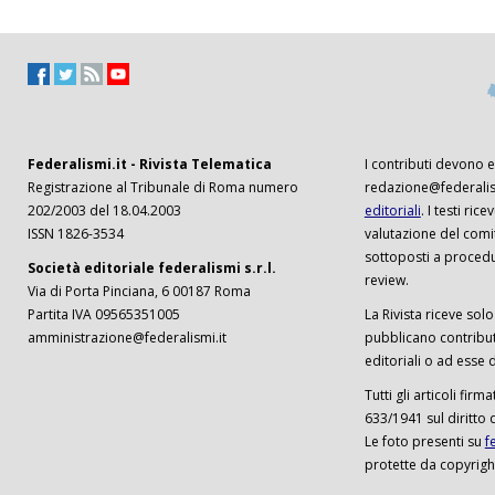
Federalismi.it - Rivista Telematica
I contributi devono es
Registrazione al Tribunale di Roma numero
redazione@federalism
202/2003 del 18.04.2003
editoriali
. I testi ri
ISSN 1826-3534
valutazione del comi
sottoposti a procedu
Società editoriale federalismi s.r.l.
review.
Via di Porta Pinciana, 6 00187 Roma
Partita IVA 09565351005
La Rivista riceve solo 
amministrazione@federalismi.it
pubblicano contributi
editoriali o ad esse d
Tutti gli articoli firm
633/1941 sul diritto 
Le foto presenti su
f
protette da copyrigh