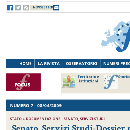
NEWSLETTER
HOME
LA RIVISTA
OSSERVATORIO
NUMERI PRE
avoro
Osservatorio
Territorio e
Storic
ersona
di Diritto
istituzioni
cnologia
sanitario
NUMERO 7
- 08/04/2009
STATO » DOCUMENTAZIONE - SENATO, SERVIZI STUDI,
Senato, Servizi Studi-Dossier n