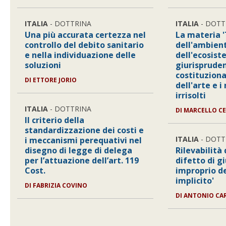
ITALIA
- DOTTRINA
ITALIA
- DOTT
Una più accurata certezza nel
La materia 
controllo del debito sanitario
dell'ambien
e nella individuazione delle
dell'ecosist
soluzioni
giurisprude
costituziona
DI ETTORE JORIO
dell'arte e i
irrisolti
ITALIA
- DOTTRINA
DI MARCELLO C
Il criterio della
standardizzazione dei costi e
ITALIA
- DOTT
i meccanismi perequativi nel
disegno di legge di delega
Rilevabilità 
per l’attuazione dell’art. 119
difetto di g
Cost.
improprio de
implicito'
DI FABRIZIA COVINO
DI ANTONIO CA